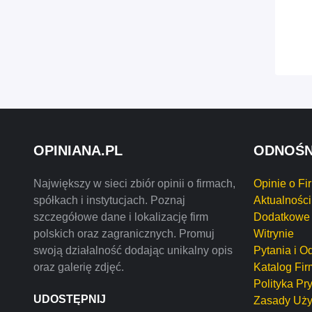
OPINIANA.PL
ODNOŚN
Największy w sieci zbiór opinii o firmach,
Opinie o Fi
spółkach i instytucjach. Poznaj
Aktualności
szczegółowe dane i lokalizację firm
Dodatkowe 
polskich oraz zagranicznych. Promuj
Witrynie
swoją działalność dodając unikalny opis
Pytania i O
oraz galerię zdjęć.
Katalog Fir
Polityka Pr
UDOSTĘPNIJ
Zasady Uży