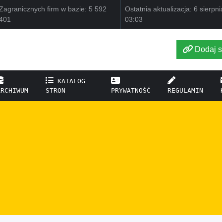
Zagranicznych firm w bazie: 5 592
Ostatnia aktualizacja: 6 sierpn
401
03:03
Dodaj s
KATALOG
ARCHIWUM
STRON
PRYWATNOŚĆ
REGULAMIN