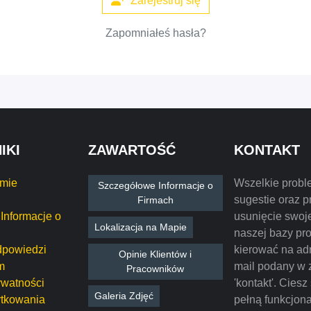
Zarejestruj się
Zapomniałeś hasła?
IKI
ZAWARTOŚĆ
KONTAKT
rmie
Wszelkie probl
Szczegółowe Informacje o
sugestie oraz p
Firmach
Informacje o
usunięcie swoje
Lokalizacja na Mapie
naszej bazy pr
dpowiedzi
kierować na ad
Opinie Klientów i
m
mail podany w 
Pracowników
ywatności
'kontakt'. Ciesz
Galeria Zdjęć
tkowania
pełną funkcjon