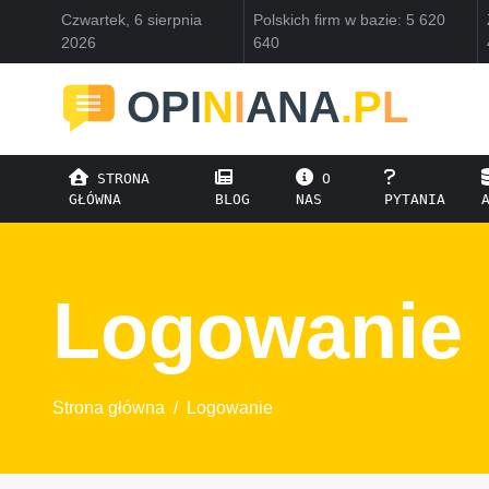
Czwartek, 6 sierpnia
Polskich firm w bazie: 5 620
2026
640
OPI
N
I
ANA
.P
L
STRONA
O
GŁÓWNA
BLOG
NAS
PYTANIA
Logowanie
Strona główna
/
Logowanie