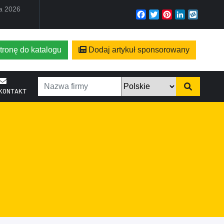
ia 2026
Facebook
Twitter
Pinterest
LinkedIn
Wyko
tronę do katalogu
Dodaj artykuł sponsorowany
KONTAKT