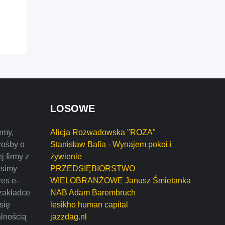
LOSOWE
emy,
Alicja Rozwadowska "ROZA"
rośby o
Stanisław Bafia - Wynajem pokoi i
j firmy z
żywienie
osimy
PRZEDSIĘBIORSTWO
res e-
WIELOBRANŻOWE Janusz Śmietanka
zakładce
NAB Adam Barembruch
 się
lesikho human capital
alnością
jazzdag.nl