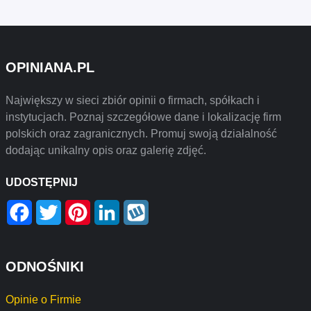
OPINIANA.PL
Największy w sieci zbiór opinii o firmach, spółkach i
instytucjach. Poznaj szczegółowe dane i lokalizację firm
polskich oraz zagranicznych. Promuj swoją działalność
dodając unikalny opis oraz galerię zdjęć.
UDOSTĘPNIJ
Facebook
Twitter
Pinterest
LinkedIn
Wykop
ODNOŚNIKI
Opinie o Firmie