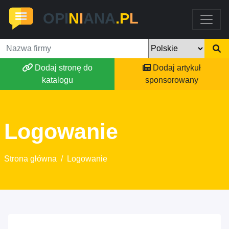
OPI
N
I
ANA
.P
L
Dodaj stronę do
Dodaj artykuł
katalogu
sponsorowany
Logowanie
Strona główna
/
Logowanie