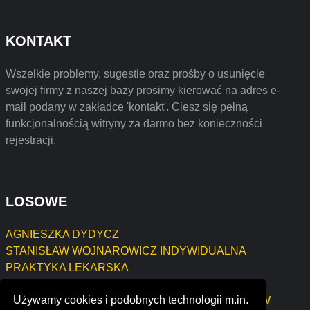
KONTAKT
Wszelkie problemy, sugestie oraz prośby o usunięcie
swojej firmy z naszej bazy prosimy kierować na adres e-
mail podany w zakładce 'kontakt'. Ciesz się pełną
funkcjonalnością witryny za darmo bez konieczności
rejestracji.
LOSOWE
AGNIESZKA DYDYCZ
STANISŁAW WOJNAROWICZ INDYWIDUALNA
PRAKTYKA LEKARSKA
MARIUSZ SŁOWIK AGRO-EXPERT
Używamy cookies i podobnych technologii m.in.
JAN CHODOROWICZ KONSERWACJA ZABYTKÓW