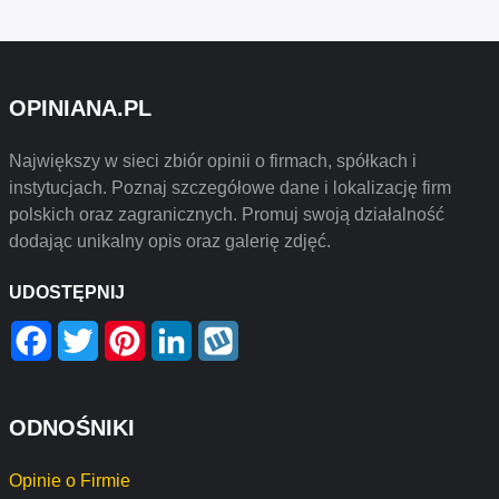
OPINIANA.PL
Największy w sieci zbiór opinii o firmach, spółkach i
instytucjach. Poznaj szczegółowe dane i lokalizację firm
polskich oraz zagranicznych. Promuj swoją działalność
dodając unikalny opis oraz galerię zdjęć.
UDOSTĘPNIJ
Facebook
Twitter
Pinterest
LinkedIn
Wykop
ODNOŚNIKI
Opinie o Firmie