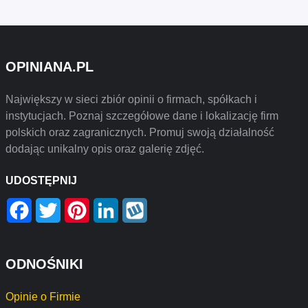
OPINIANA.PL
Największy w sieci zbiór opinii o firmach, spółkach i
instytucjach. Poznaj szczegółowe dane i lokalizację firm
polskich oraz zagranicznych. Promuj swoją działalność
dodając unikalny opis oraz galerię zdjęć.
UDOSTĘPNIJ
Facebook
Twitter
Pinterest
LinkedIn
Wykop
ODNOŚNIKI
Opinie o Firmie