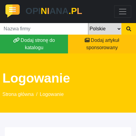
OPI
N
I
ANA
.P
L
Dodaj stronę do
Dodaj artykuł
katalogu
sponsorowany
Logowanie
Strona główna
/
Logowanie