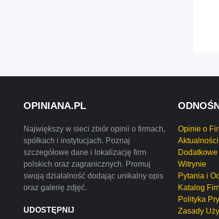
OPINIANA.PL
ODNOŚN
Największy w sieci zbiór opinii o firmach,
Opinie o Fi
spółkach i instytucjach. Poznaj
Aktualności
szczegółowe dane i lokalizację firm
Dodatkowe 
polskich oraz zagranicznych. Promuj
Witrynie
swoją działalność dodając unikalny opis
Pytania i O
oraz galerię zdjęć.
Katalog Fir
Polityka Pr
UDOSTĘPNIJ
Zasady Uży