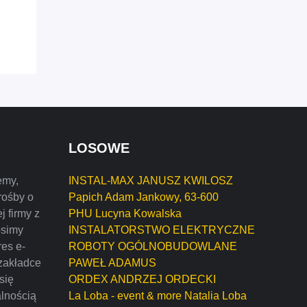
LOSOWE
emy,
INSTAL-MAX JANUSZ KWILOSZ
rośby o
Papich Adam Jankowy, 63-600
j firmy z
PHU Lucyna Kowalska
osimy
INSTALATORSTWO ELEKTRYCZNE
res e-
ROBOTY OGÓLNOBUDOWLANE
zakładce
PAWEŁ ADAMUS
 się
ORDEX ANDRZEJ ORDECKI
alnością
La Loba - event & more Natalia Loba