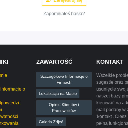
Zarejestruj się
Zapomniałeś hasła?
IKI
ZAWARTOŚĆ
KONTAKT
rmie
Wszelkie probl
Szczegółowe Informacje o
sugestie oraz p
Firmach
Informacje o
usunięcie swoje
Lokalizacja na Mapie
naszej bazy pr
dpowiedzi
kierować na ad
Opinie Klientów i
m
mail podany w 
Pracowników
ywatności
'kontakt'. Ciesz
Galeria Zdjęć
tkowania
pełną funkcjon