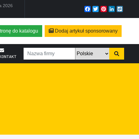
ia 2026
Facebook
Twitter
Pinterest
LinkedIn
Wyko
tronę do katalogu
Dodaj artykuł sponsorowany
KONTAKT