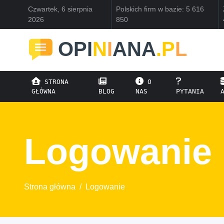
Czwartek, 6 sierpnia
Polskich firm w bazie: 5 616
2026
850
OPI
N
I
ANA
.P
L
STRONA
O
GŁÓWNA
BLOG
NAS
PYTANIA
Logowanie
Strona główna
/
Logowanie