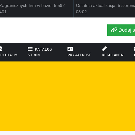
Zagranicznych firm w bazie: 5 592
Ostatnia aktualizacja: 5 sierpn
401
03:02
Dodaj s
KATALOG
ARCHIWUM
STRON
PRYWATNOŚĆ
REGULAMIN