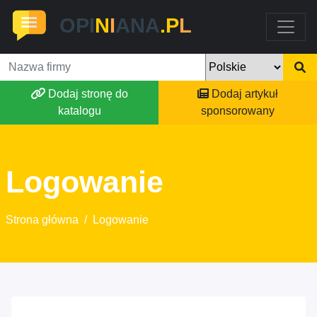
OPI
N
I
ANA
.P
L
Dodaj stronę do
Dodaj artykuł
katalogu
sponsorowany
Logowanie
Strona główna
/
Logowanie