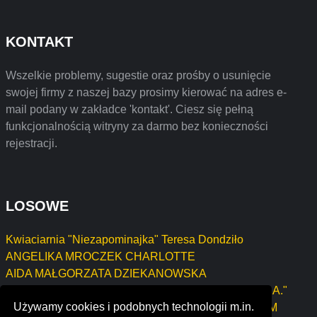
KONTAKT
Wszelkie problemy, sugestie oraz prośby o usunięcie
swojej firmy z naszej bazy prosimy kierować na adres e-
mail podany w zakładce 'kontakt'. Ciesz się pełną
funkcjonalnością witryny za darmo bez konieczności
rejestracji.
LOSOWE
Kwiaciarnia "Niezapominajka" Teresa Dondziło
ANGELIKA MROCZEK CHARLOTTE
AIDA MAŁGORZATA DZIEKANOWSKA
FIRMA REMONTOWO-BUDOWLANA "KASZUBY S.A."
Używamy cookies i podobnych technologii m.in.
SPÓŁKA CYWILNA SEBASTIAN MACHOLLA, ADAM