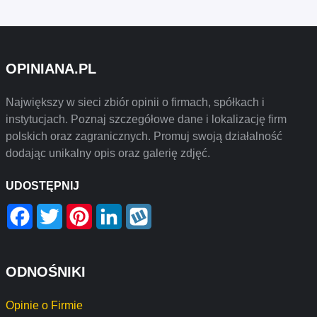
OPINIANA.PL
Największy w sieci zbiór opinii o firmach, spółkach i
instytucjach. Poznaj szczegółowe dane i lokalizację firm
polskich oraz zagranicznych. Promuj swoją działalność
dodając unikalny opis oraz galerię zdjęć.
UDOSTĘPNIJ
Facebook
Twitter
Pinterest
LinkedIn
Wykop
ODNOŚNIKI
Opinie o Firmie