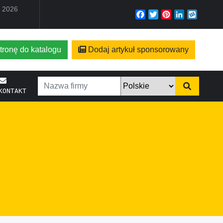
a 2026
Facebook
Twitter
Pinterest
LinkedIn
Wyko
tronę do katalogu
Dodaj artykuł sponsorowany
KONTAKT