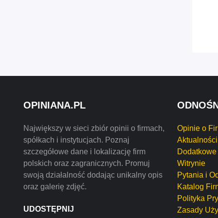
OPINIANA.PL
ODNOŚN
Największy w sieci zbiór opinii o firmach,
Opinie o Fi
spółkach i instytucjach. Poznaj
Aktualności
szczegółowe dane i lokalizację firm
Dodatkowe 
polskich oraz zagranicznych. Promuj
Witrynie
swoją działalność dodając unikalny opis
Pytania i O
oraz galerię zdjęć.
Katalog Fir
Polityka Pr
UDOSTĘPNIJ
Zasady Uży