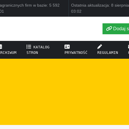
agranicznych firm w bazie: 5 592
Ostatnia aktualizacja: 8 sierpni
01
03:02
Dodaj s
KATALOG
ARCHIWUM
STRON
PRYWATNOŚĆ
REGULAMIN