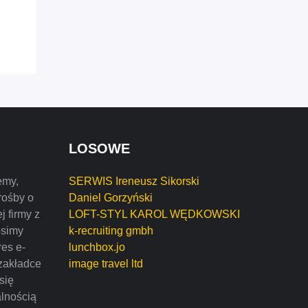
LOSOWE
emy,
SERWIS Ireneusz Sikorski
rośby o
Daniel Gorzyński
j firmy z
LOFT-STYL KAROL WĘDKOWSKI
osimy
k-recruiting gmbh
res e-
lunchbox.jo
zakładce
image travel ltd
 się
alnością