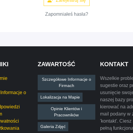
Zarejestruj się
Zapomniałeś hasła?
IKI
ZAWARTOŚĆ
KONTAKT
rmie
Wszelkie probl
Szczegółowe Informacje o
sugestie oraz p
Firmach
Informacje o
usunięcie swoje
Lokalizacja na Mapie
naszej bazy pr
dpowiedzi
kierować na ad
Opinie Klientów i
m
mail podany w 
Pracowników
ywatności
'kontakt'. Ciesz
Galeria Zdjęć
tkowania
pełną funkcjon