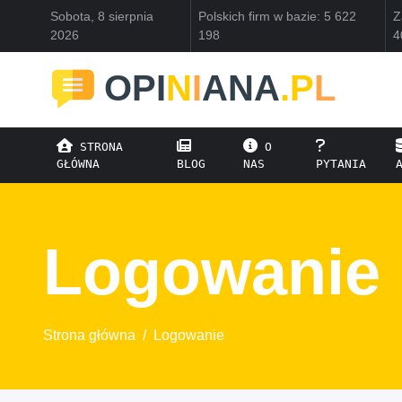
Sobota, 8 sierpnia
Polskich firm w bazie: 5 622
Z
2026
198
4
OPI
N
I
ANA
.P
L
STRONA
O
GŁÓWNA
BLOG
NAS
PYTANIA
Logowanie
Strona główna
/
Logowanie