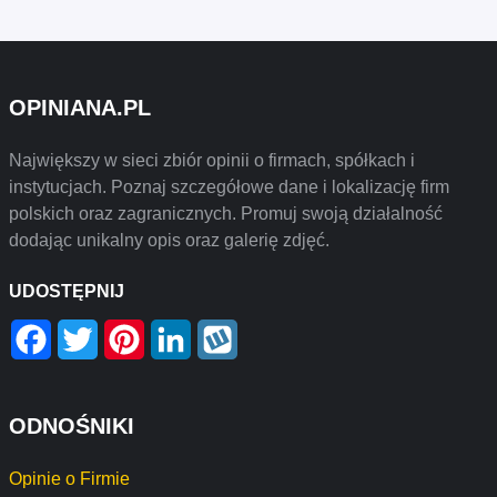
OPINIANA.PL
Największy w sieci zbiór opinii o firmach, spółkach i
instytucjach. Poznaj szczegółowe dane i lokalizację firm
polskich oraz zagranicznych. Promuj swoją działalność
dodając unikalny opis oraz galerię zdjęć.
UDOSTĘPNIJ
Facebook
Twitter
Pinterest
LinkedIn
Wykop
ODNOŚNIKI
Opinie o Firmie