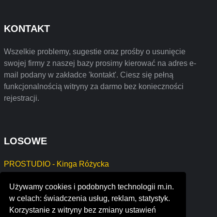
KONTAKT
Wszelkie problemy, sugestie oraz prośby o usunięcie
swojej firmy z naszej bazy prosimy kierować na adres e-
mail podany w zakładce 'kontakt'. Ciesz się pełną
funkcjonalnością witryny za darmo bez konieczności
rejestracji.
LOSOWE
PROSTUDIO - Kinga Różycka
square radius india pvt ltd
Używamy cookies i podobnych technologii m.in.
gemco equipment limited
w celach: świadczenia usług, reklam, statystyk.
msl corporate
Korzystanie z witryny bez zmiany ustawień
sibnegar