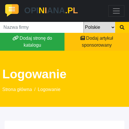
OPI
N
I
ANA
.P
L
Dodaj stronę do
Dodaj artykuł
katalogu
sponsorowany
Logowanie
Strona główna
/
Logowanie