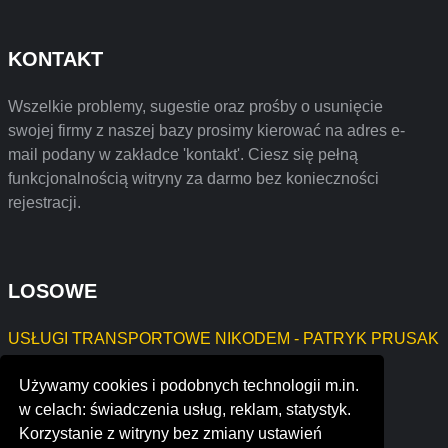
KONTAKT
Wszelkie problemy, sugestie oraz prośby o usunięcie
swojej firmy z naszej bazy prosimy kierować na adres e-
mail podany w zakładce 'kontakt'. Ciesz się pełną
funkcjonalnością witryny za darmo bez konieczności
rejestracji.
LOSOWE
USŁUGI TRANSPORTOWE NIKODEM - PATRYK PRUSAK
"WIESŁAW SINECKI"
Używamy cookies i podobnych technologii m.in.
JACEK WIÓRKOWSKI
w celach: świadczenia usług, reklam, statystyk.
the scenic inn
Korzystanie z witryny bez zmiany ustawień
howard theatre