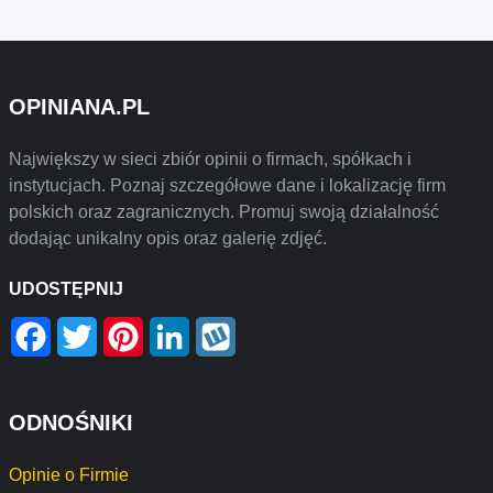
OPINIANA.PL
Największy w sieci zbiór opinii o firmach, spółkach i
instytucjach. Poznaj szczegółowe dane i lokalizację firm
polskich oraz zagranicznych. Promuj swoją działalność
dodając unikalny opis oraz galerię zdjęć.
UDOSTĘPNIJ
Facebook
Twitter
Pinterest
LinkedIn
Wykop
ODNOŚNIKI
Opinie o Firmie