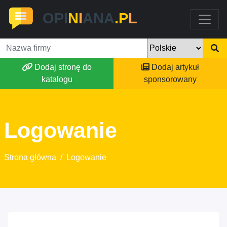
OPI
N
I
ANA
.P
L
Dodaj stronę do
Dodaj artykuł
katalogu
sponsorowany
Logowanie
Strona główna
/
Logowanie