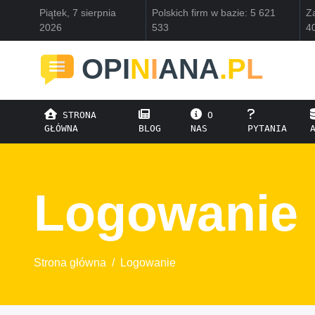
Piątek, 7 sierpnia
Polskich firm w bazie: 5 621
Za
2026
533
4
OPI
N
I
ANA
.P
L
STRONA
O
GŁÓWNA
BLOG
NAS
PYTANIA
Logowanie
Strona główna
/
Logowanie