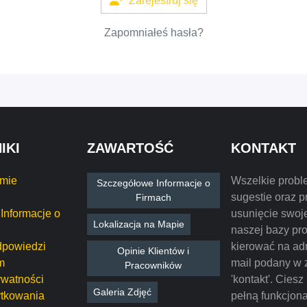
Zarejestruj się
Zapomniałeś hasła?
IKI
ZAWARTOŚĆ
KONTAKT
rmie
Wszelkie probl
Szczegółowe Informacje o
sugestie oraz p
Firmach
Informacje o
usunięcie swoje
Lokalizacja na Mapie
naszej bazy pr
dpowiedzi
kierować na ad
Opinie Klientów i
m
mail podany w 
Pracowników
ywatności
'kontakt'. Ciesz
Galeria Zdjęć
tkowania
pełną funkcjon