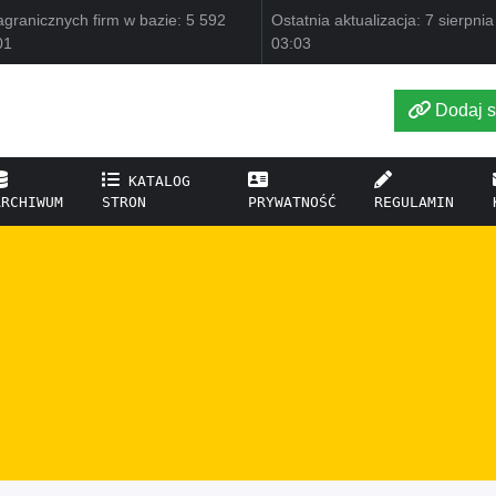
granicznych firm w bazie: 5 592
Ostatnia aktualizacja: 7 sierpni
01
03:03
Dodaj s
KATALOG
ARCHIWUM
STRON
PRYWATNOŚĆ
REGULAMIN