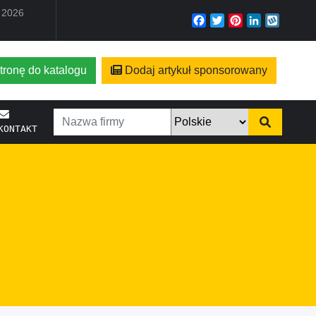
a 2026
Facebook
Twitter
Pinterest
LinkedIn
Wyko
tronę do katalogu
Dodaj artykuł sponsorowany
KONTAKT