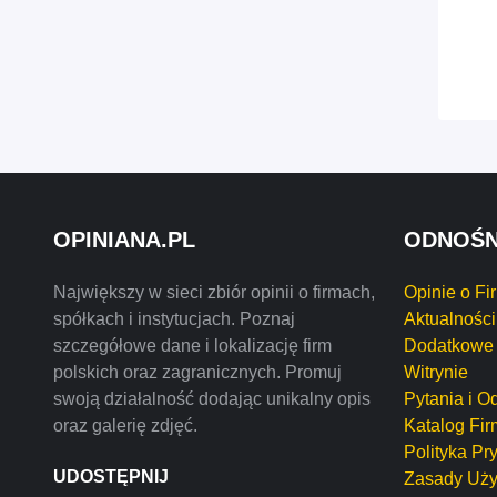
OPINIANA.PL
ODNOŚN
Największy w sieci zbiór opinii o firmach,
Opinie o Fi
spółkach i instytucjach. Poznaj
Aktualności
szczegółowe dane i lokalizację firm
Dodatkowe 
polskich oraz zagranicznych. Promuj
Witrynie
swoją działalność dodając unikalny opis
Pytania i O
oraz galerię zdjęć.
Katalog Fir
Polityka Pr
UDOSTĘPNIJ
Zasady Uży