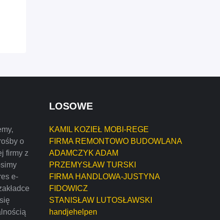
LOSOWE
emy,
KAMIL KOZIEŁ MOBI-REGE
rośby o
FIRMA REMONTOWO BUDOWLANA
j firmy z
ADAMCZYK ADAM
osimy
PRZEMYSŁAW TURSKI
res e-
FIRMA HANDLOWA-JUSTYNA
zakładce
FIDOWICZ
 się
STANISŁAW LUTOSŁAWSKI
alnością
handjehelpen