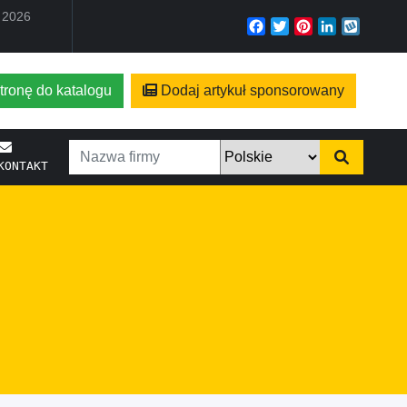
a 2026
Facebook
Twitter
Pinterest
LinkedIn
Wyko
tronę do katalogu
Dodaj artykuł sponsorowany
KONTAKT