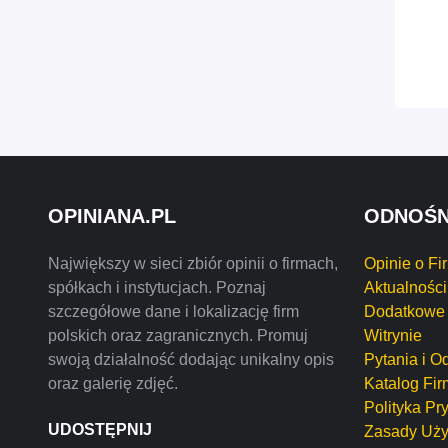
OPINIANA.PL
ODNOŚN
Największy w sieci zbiór opinii o firmach,
Opinie o Fi
spółkach i instytucjach. Poznaj
Aktualności
szczegółowe dane i lokalizację firm
Dodatkowe 
polskich oraz zagranicznych. Promuj
Witrynie
swoją działalność dodając unikalny opis
Pytania i O
oraz galerię zdjęć.
Katalog Fir
Polityka Pr
UDOSTĘPNIJ
Zasady Uży