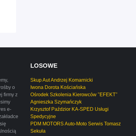
LOSOWE
emy,
Skup Aut Andrzej Komarnicki
rośby o
Iwona Dorota Kościańska
j firmy z
Ośrodek Szkolenia Kierowców "EFEKT"
osimy
Agnieszka Szymańczyk
res e-
Krzysztof Paździor KA-SPED Usługi
zakładce
Spedycyjne
 się
PDM MOTORS Auto-Moto Serwis Tomasz
alnością
Sekuła