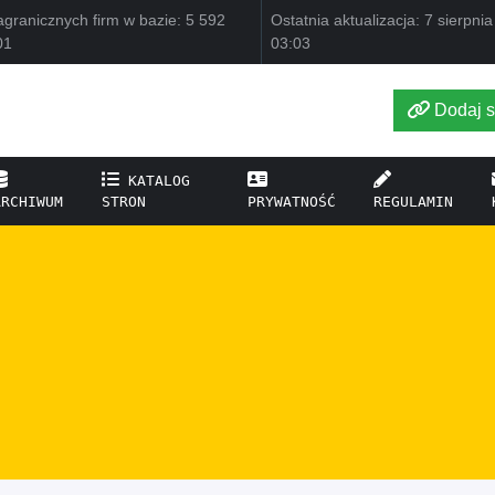
granicznych firm w bazie: 5 592
Ostatnia aktualizacja: 7 sierpni
01
03:03
Dodaj s
KATALOG
ARCHIWUM
STRON
PRYWATNOŚĆ
REGULAMIN