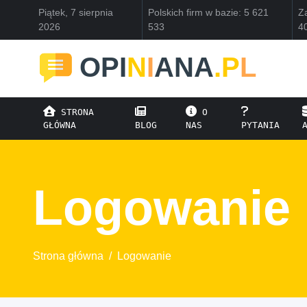
Piątek, 7 sierpnia
Polskich firm w bazie: 5 621
Za
2026
533
4
OPI
N
I
ANA
.P
L
STRONA
O
GŁÓWNA
BLOG
NAS
PYTANIA
Logowanie
Strona główna
/
Logowanie