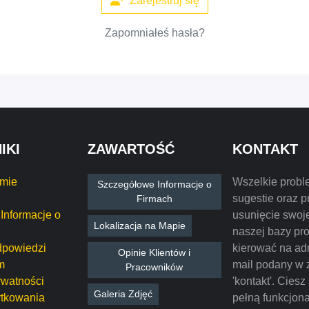
Zarejestruj się
Zapomniałeś hasła?
IKI
ZAWARTOŚĆ
KONTAKT
rmie
Wszelkie probl
Szczegółowe Informacje o
sugestie oraz p
Firmach
Informacje o
usunięcie swoje
Lokalizacja na Mapie
naszej bazy pr
dpowiedzi
kierować na ad
Opinie Klientów i
m
mail podany w 
Pracowników
ywatności
'kontakt'. Ciesz
Galeria Zdjęć
tkowania
pełną funkcjon