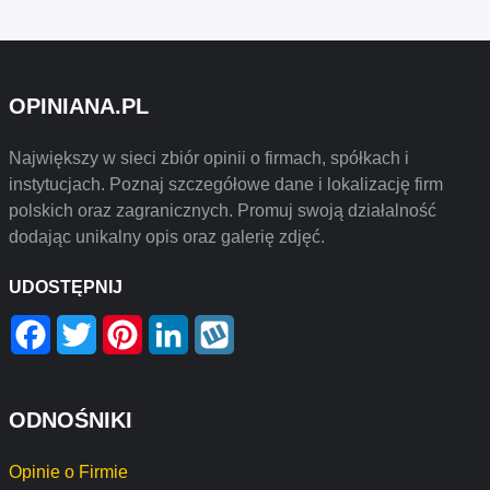
OPINIANA.PL
Największy w sieci zbiór opinii o firmach, spółkach i
instytucjach. Poznaj szczegółowe dane i lokalizację firm
polskich oraz zagranicznych. Promuj swoją działalność
dodając unikalny opis oraz galerię zdjęć.
UDOSTĘPNIJ
Facebook
Twitter
Pinterest
LinkedIn
Wykop
ODNOŚNIKI
Opinie o Firmie