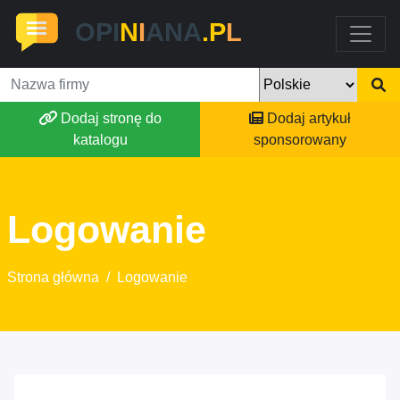
OPI
N
I
ANA
.P
L
Dodaj stronę do
Dodaj artykuł
katalogu
sponsorowany
Logowanie
Strona główna
/
Logowanie