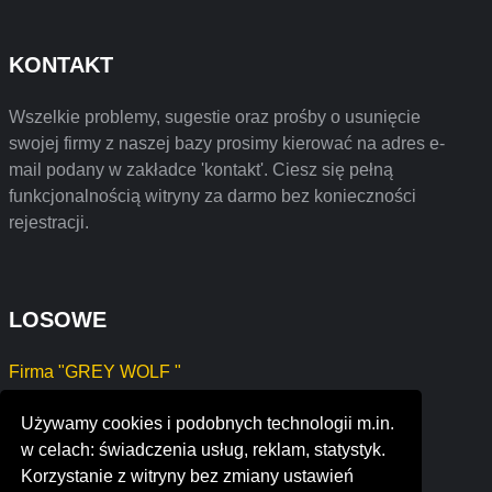
KONTAKT
Wszelkie problemy, sugestie oraz prośby o usunięcie
swojej firmy z naszej bazy prosimy kierować na adres e-
mail podany w zakładce 'kontakt'. Ciesz się pełną
funkcjonalnością witryny za darmo bez konieczności
rejestracji.
LOSOWE
Firma "GREY WOLF "
ZIKOS Zbigniew Soból
Używamy cookies i podobnych technologii m.in.
JÓZEF NIECKARZ
w celach: świadczenia usług, reklam, statystyk.
R-SERWIS SOKALSKI ROMAN
Korzystanie z witryny bez zmiany ustawień
ŻAL MARCIN, MEDI- NET