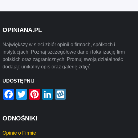
OPINIANA.PL
Największy w sieci zbiór opinii o firmach, spółkach i
instytucjach. Poznaj szczegółowe dane i lokalizację firm
polskich oraz zagranicznych. Promuj swoją działalność
dodając unikalny opis oraz galerię zdjęć.
UDOSTĘPNIJ
Facebook
Twitter
Pinterest
LinkedIn
Wykop
ODNOŚNIKI
Opinie o Firmie