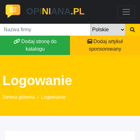
OPI
N
I
ANA
.P
L
Dodaj stronę do
Dodaj artykuł
katalogu
sponsorowany
Logowanie
Strona główna
/
Logowanie