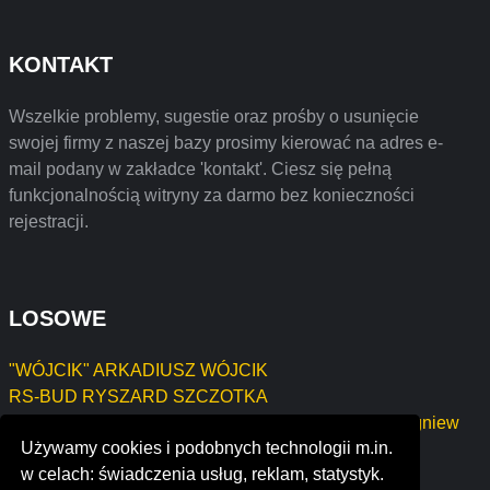
KONTAKT
Wszelkie problemy, sugestie oraz prośby o usunięcie
swojej firmy z naszej bazy prosimy kierować na adres e-
mail podany w zakładce 'kontakt'. Ciesz się pełną
funkcjonalnością witryny za darmo bez konieczności
rejestracji.
LOSOWE
"WÓJCIK" ARKADIUSZ WÓJCIK
RS-BUD RYSZARD SZCZOTKA
ZBYL-BUD Usługi Remontowo Wykończeniowe Zbigniew
Używamy cookies i podobnych technologii m.in.
Korzeniewski
w celach: świadczenia usług, reklam, statystyk.
design concepts, inc.