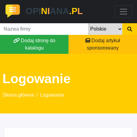
OPI
N
I
ANA
.P
L
Dodaj stronę do
Dodaj artykuł
katalogu
sponsorowany
Logowanie
Strona główna
/
Logowanie