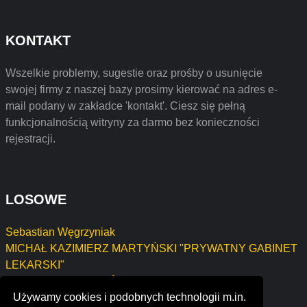
KONTAKT
Wszelkie problemy, sugestie oraz prośby o usunięcie
swojej firmy z naszej bazy prosimy kierować na adres e-
mail podany w zakładce 'kontakt'. Ciesz się pełną
funkcjonalnością witryny za darmo bez konieczności
rejestracji.
LOSOWE
Sebastian Węgrzyniak
MICHAŁ KAZIMIERZ MARTYŃSKI "PRYWATNY GABINET
LEKARSKI"
GRZEGORZ SZYMAŃSKI USŁUGI REMONTOWO-
Używamy cookies i podobnych technologii m.in.
BUDOWLANE