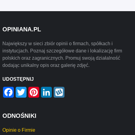
OPINIANA.PL
Największy w sieci zbiór opinii o firmach, spółkach i
instytucjach. Poznaj szczegółowe dane i lokalizację firm
polskich oraz zagranicznych. Promuj swoją działalność
dodając unikalny opis oraz galerię zdjęć.
UDOSTĘPNIJ
Facebook
Twitter
Pinterest
LinkedIn
Wykop
ODNOŚNIKI
Opinie o Firmie