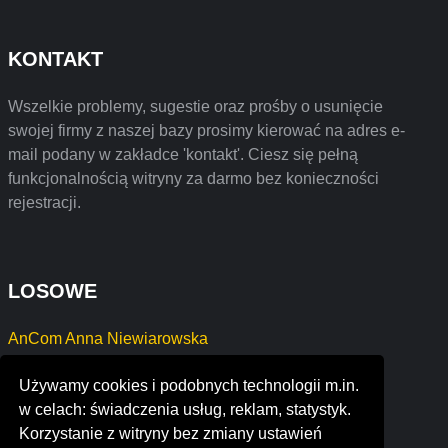
KONTAKT
Wszelkie problemy, sugestie oraz prośby o usunięcie
swojej firmy z naszej bazy prosimy kierować na adres e-
mail podany w zakładce 'kontakt'. Ciesz się pełną
funkcjonalnością witryny za darmo bez konieczności
rejestracji.
LOSOWE
AnCom Anna Niewiarowska
Dariusz Deptuła Firma Handlowo- Usługowa
Używamy cookies i podobnych technologii m.in.
JANUSZ NIELUBOWICZ NGC
w celach: świadczenia usług, reklam, statystyk.
"CHEMIKOS" SABINA STOLC
Korzystanie z witryny bez zmiany ustawień
BEDNAR TRANSPORT Bartosz Bednarek