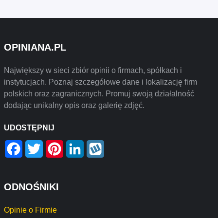
OPINIANA.PL
Największy w sieci zbiór opinii o firmach, spółkach i
instytucjach. Poznaj szczegółowe dane i lokalizację firm
polskich oraz zagranicznych. Promuj swoją działalność
dodając unikalny opis oraz galerię zdjęć.
UDOSTĘPNIJ
Facebook
Twitter
Pinterest
LinkedIn
Wykop
ODNOŚNIKI
Opinie o Firmie