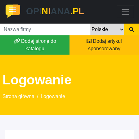
OPI
N
I
ANA
.P
L
Dodaj stronę do
Dodaj artykuł
katalogu
sponsorowany
Logowanie
Strona główna
/
Logowanie