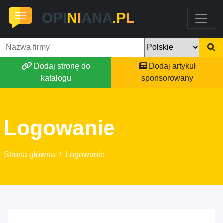
OPI
N
I
ANA
.P
L
Dodaj stronę do
Dodaj artykuł
katalogu
sponsorowany
Logowanie
Strona główna
/
Logowanie