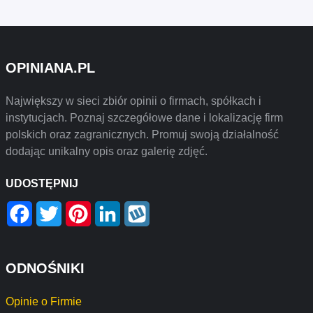
OPINIANA.PL
Największy w sieci zbiór opinii o firmach, spółkach i
instytucjach. Poznaj szczegółowe dane i lokalizację firm
polskich oraz zagranicznych. Promuj swoją działalność
dodając unikalny opis oraz galerię zdjęć.
UDOSTĘPNIJ
Facebook
Twitter
Pinterest
LinkedIn
Wykop
ODNOŚNIKI
Opinie o Firmie