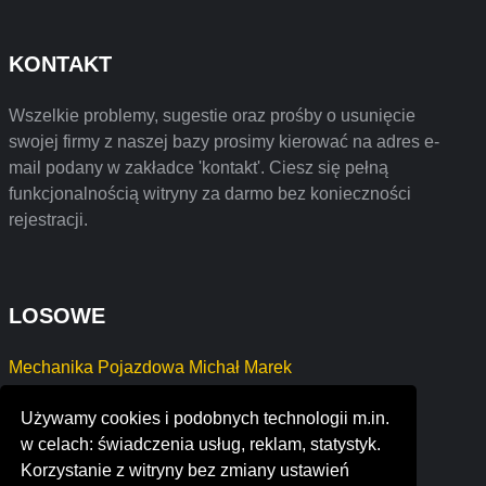
KONTAKT
Wszelkie problemy, sugestie oraz prośby o usunięcie
swojej firmy z naszej bazy prosimy kierować na adres e-
mail podany w zakładce 'kontakt'. Ciesz się pełną
funkcjonalnością witryny za darmo bez konieczności
rejestracji.
LOSOWE
Mechanika Pojazdowa Michał Marek
"MAGELLAN" OŁENA GOŁĘBIEWSKA
Używamy cookies i podobnych technologii m.in.
P.W. "JOMIDA" JOLANTA ŚCIBIOR
w celach: świadczenia usług, reklam, statystyk.
Top Advice Yurii Burda
Korzystanie z witryny bez zmiany ustawień
DZIECIOM MONIKA BORKOWSKA