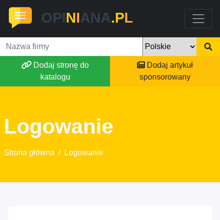
OPI
N
I
ANA
.P
L
Dodaj stronę do
Dodaj artykuł
katalogu
sponsorowany
Logowanie
Strona główna
/
Logowanie