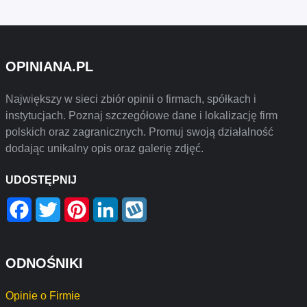
OPINIANA.PL
Największy w sieci zbiór opinii o firmach, spółkach i
instytucjach. Poznaj szczegółowe dane i lokalizację firm
polskich oraz zagranicznych. Promuj swoją działalność
dodając unikalny opis oraz galerię zdjęć.
UDOSTĘPNIJ
Facebook
Twitter
Pinterest
LinkedIn
Wykop
ODNOŚNIKI
Opinie o Firmie