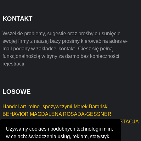
KONTAKT
Wszelkie problemy, sugestie oraz prośby o usunięcie
swojej firmy z naszej bazy prosimy kierować na adres e-
mail podany w zakładce 'kontakt'. Ciesz się pełną
funkcjonalnością witryny za darmo bez konieczności
rejestracji.
LOSOWE
Handel art .rolno- spożywczymi Marek Barański
BEHAVIOR MAGDALENA ROSADA-GESSNER
PRZEDSIĘBIORSTWO USŁUGOWO-HANDLOWE STACJA
Używamy cookies i podobnych technologii m.in.
PALIW Edyta Rokicińska
w celach: świadczenia usług, reklam, statystyk.
Konrad Sulej USŁUGI FINANSOWE