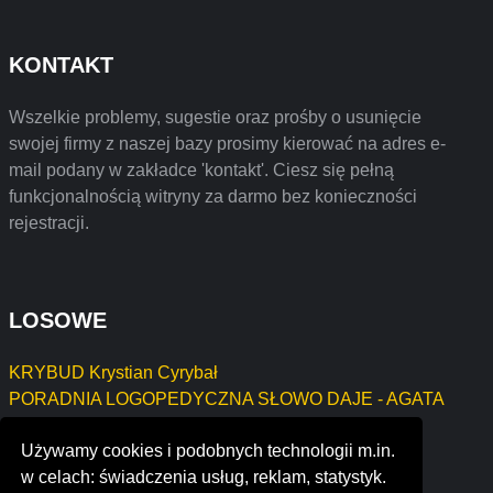
KONTAKT
Wszelkie problemy, sugestie oraz prośby o usunięcie
swojej firmy z naszej bazy prosimy kierować na adres e-
mail podany w zakładce 'kontakt'. Ciesz się pełną
funkcjonalnością witryny za darmo bez konieczności
rejestracji.
LOSOWE
KRYBUD Krystian Cyrybał
PORADNIA LOGOPEDYCZNA SŁOWO DAJE - AGATA
LITWINIUK
Używamy cookies i podobnych technologii m.in.
EDWARD BŁASZCZAK P.W. " EDI "
w celach: świadczenia usług, reklam, statystyk.
Firma Handlowo Usługowa MOT - BUD Motyl Marian