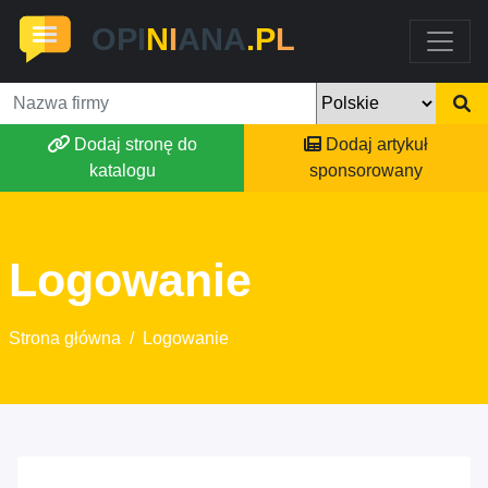
OPI
N
I
ANA
.P
L
Dodaj stronę do
Dodaj artykuł
katalogu
sponsorowany
Logowanie
Strona główna
/
Logowanie