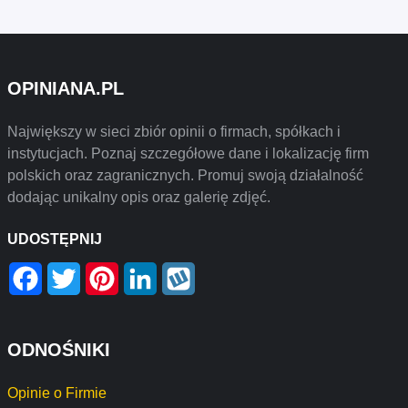
OPINIANA.PL
Największy w sieci zbiór opinii o firmach, spółkach i
instytucjach. Poznaj szczegółowe dane i lokalizację firm
polskich oraz zagranicznych. Promuj swoją działalność
dodając unikalny opis oraz galerię zdjęć.
UDOSTĘPNIJ
Facebook
Twitter
Pinterest
LinkedIn
Wykop
ODNOŚNIKI
Opinie o Firmie