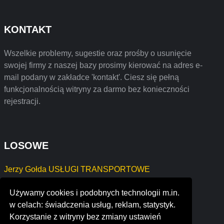
KONTAKT
Wszelkie problemy, sugestie oraz prośby o usunięcie
swojej firmy z naszej bazy prosimy kierować na adres e-
mail podany w zakładce 'kontakt'. Ciesz się pełną
funkcjonalnością witryny za darmo bez konieczności
rejestracji.
LOSOWE
Jerzy Gołda USŁUGI TRANSPORTOWE
MW Konsult Michał Włodarczyk
Używamy cookies i podobnych technologii m.in.
Mateusz Nadolny
w celach: świadczenia usług, reklam, statystyk.
rentech boiler systems
Korzystanie z witryny bez zmiany ustawień
xelmo ab