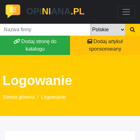
OPI
N
I
ANA
.P
L
Dodaj stronę do
Dodaj artykuł
katalogu
sponsorowany
Logowanie
Strona główna
/
Logowanie