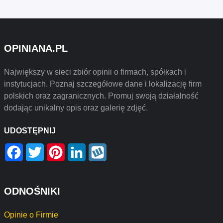
OPINIANA.PL
Największy w sieci zbiór opinii o firmach, spółkach i
instytucjach. Poznaj szczegółowe dane i lokalizację firm
polskich oraz zagranicznych. Promuj swoją działalność
dodając unikalny opis oraz galerię zdjęć.
UDOSTĘPNIJ
Facebook
Twitter
Pinterest
LinkedIn
Wykop
ODNOŚNIKI
Opinie o Firmie