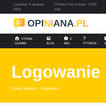
Czwartek, 6 sierpnia
Polskich firm w bazie: 5 620
2026
640
OPI
N
I
ANA
.P
L
STRONA
O
GŁÓWNA
BLOG
NAS
PYTANIA
Logowanie
Strona główna
/
Logowanie