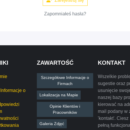
Zarejestruj się
Zapomniałeś hasła?
IKI
ZAWARTOŚĆ
KONTAKT
rmie
Wszelkie probl
Szczegółowe Informacje o
sugestie oraz p
Firmach
Informacje o
usunięcie swoje
Lokalizacja na Mapie
naszej bazy pr
dpowiedzi
kierować na ad
Opinie Klientów i
m
mail podany w 
Pracowników
ywatności
'kontakt'. Ciesz
Galeria Zdjęć
tkowania
pełną funkcjon