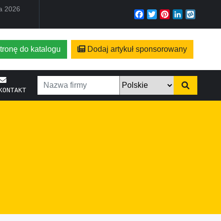
ia 2026
Facebook
Twitter
Pinterest
LinkedIn
Wyko
tronę do katalogu
Dodaj artykuł sponsorowany
KONTAKT