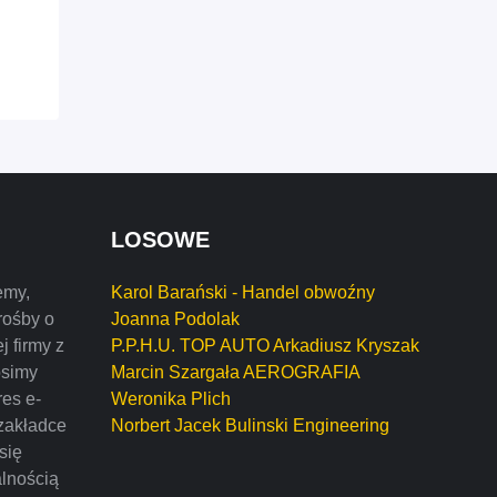
LOSOWE
emy,
Karol Barański - Handel obwoźny
rośby o
Joanna Podolak
j firmy z
P.P.H.U. TOP AUTO Arkadiusz Kryszak
osimy
Marcin Szargała AEROGRAFIA
res e-
Weronika Plich
zakładce
Norbert Jacek Bulinski Engineering
 się
alnością