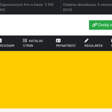
Zagranicznych firm w bazie: 5 592
Ostatnia aktualizacja: 6 sierpn
401
03:03
Dodaj s
KATALOG
ARCHIWUM
STRON
PRYWATNOŚĆ
REGULAMIN