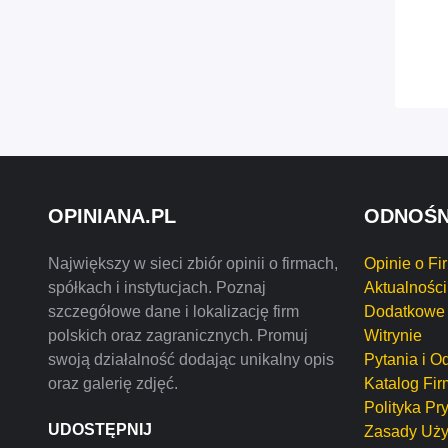
OPINIANA.PL
ODNOŚN
Największy w sieci zbiór opinii o firmach,
Opinie o Fi
spółkach i instytucjach. Poznaj
Aktualności
szczegółowe dane i lokalizację firm
Dodatkowe 
polskich oraz zagranicznych. Promuj
Witrynie
swoją działalność dodając unikalny opis
Pytania i O
oraz galerię zdjęć.
Katalog Fir
Polityka Pr
UDOSTĘPNIJ
Zasady Uży