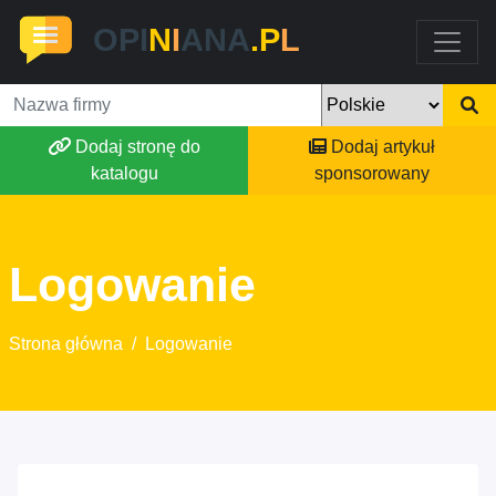
OPI
N
I
ANA
.P
L
Dodaj stronę do
Dodaj artykuł
katalogu
sponsorowany
Logowanie
Strona główna
/
Logowanie