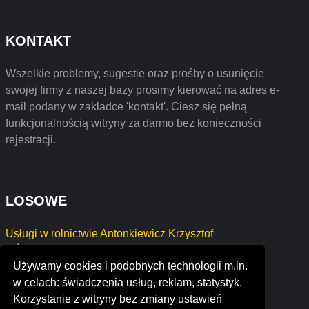
KONTAKT
Wszelkie problemy, sugestie oraz prośby o usunięcie
swojej firmy z naszej bazy prosimy kierować na adres e-
mail podany w zakładce 'kontakt'. Ciesz się pełną
funkcjonalnością witryny za darmo bez konieczności
rejestracji.
LOSOWE
Usługi w rolnictwie Antonkiewicz Krzysztof
GÓRA GENOWEFA
Używamy cookies i podobnych technologii m.in.
ONTIME SOLUTIONS Paweł Jaremczuk
w celach: świadczenia usług, reklam, statystyk.
Trzy Pędzelki Daria Frolenko
Korzystanie z witryny bez zmiany ustawień
boutique properties by wimeder & saccomanno