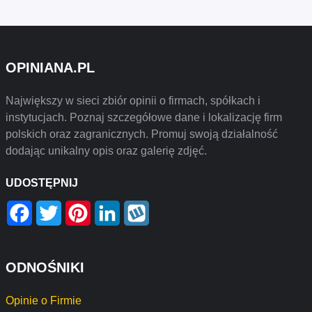
OPINIANA.PL
Największy w sieci zbiór opinii o firmach, spółkach i
instytucjach. Poznaj szczegółowe dane i lokalizację firm
polskich oraz zagranicznych. Promuj swoją działalność
dodając unikalny opis oraz galerię zdjęć.
UDOSTĘPNIJ
Facebook
Twitter
Pinterest
LinkedIn
Wykop
ODNOŚNIKI
Opinie o Firmie