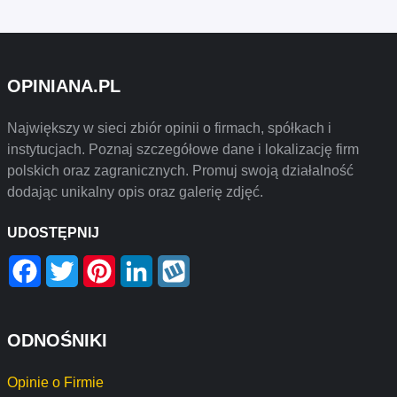
OPINIANA.PL
Największy w sieci zbiór opinii o firmach, spółkach i
instytucjach. Poznaj szczegółowe dane i lokalizację firm
polskich oraz zagranicznych. Promuj swoją działalność
dodając unikalny opis oraz galerię zdjęć.
UDOSTĘPNIJ
Facebook
Twitter
Pinterest
LinkedIn
Wykop
ODNOŚNIKI
Opinie o Firmie