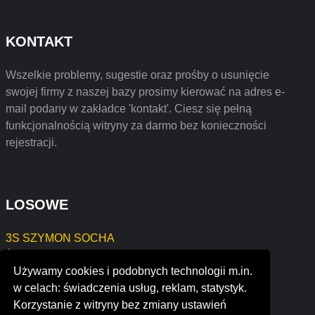
KONTAKT
Wszelkie problemy, sugestie oraz prośby o usunięcie
swojej firmy z naszej bazy prosimy kierować na adres e-
mail podany w zakładce 'kontakt'. Ciesz się pełną
funkcjonalnością witryny za darmo bez konieczności
rejestracji.
LOSOWE
3S SZYMON SOCHA
Żaneta Szukszta-ziegert
Używamy cookies i podobnych technologii m.in.
OL-MAG MAGDALENA ROSOCHA
w celach: świadczenia usług, reklam, statystyk.
RUTKA ROMAN, -
Korzystanie z witryny bez zmiany ustawień
photography by vernon webb