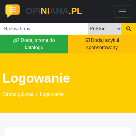
OPI
N
I
ANA
.P
L
Dodaj stronę do
Dodaj artykuł
katalogu
sponsorowany
Logowanie
Strona główna
/
Logowanie