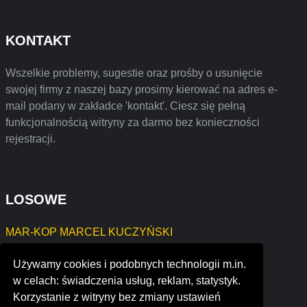
KONTAKT
Wszelkie problemy, sugestie oraz prośby o usunięcie
swojej firmy z naszej bazy prosimy kierować na adres e-
mail podany w zakładce 'kontakt'. Ciesz się pełną
funkcjonalnością witryny za darmo bez konieczności
rejestracji.
LOSOWE
MAR-KOP MARCEL KUCZYŃSKI
amtri veritas
Używamy cookies i podobnych technologii m.in.
magazyn prestiż
w celach: świadczenia usług, reklam, statystyk.
wemeco poland sp. z o.o.
Korzystanie z witryny bez zmiany ustawień
2g-tech electronica