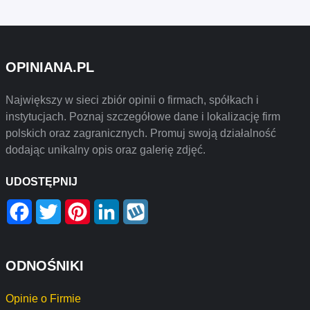
OPINIANA.PL
Największy w sieci zbiór opinii o firmach, spółkach i
instytucjach. Poznaj szczegółowe dane i lokalizację firm
polskich oraz zagranicznych. Promuj swoją działalność
dodając unikalny opis oraz galerię zdjęć.
UDOSTĘPNIJ
Facebook
Twitter
Pinterest
LinkedIn
Wykop
ODNOŚNIKI
Opinie o Firmie