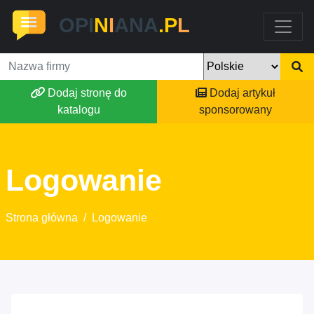
OPI
N
I
ANA
.P
L
Dodaj stronę do
Dodaj artykuł
katalogu
sponsorowany
Logowanie
Strona główna
/
Logowanie