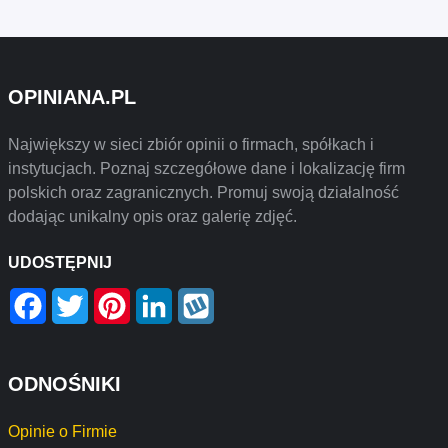
OPINIANA.PL
Największy w sieci zbiór opinii o firmach, spółkach i
instytucjach. Poznaj szczegółowe dane i lokalizację firm
polskich oraz zagranicznych. Promuj swoją działalność
dodając unikalny opis oraz galerię zdjęć.
UDOSTĘPNIJ
Facebook
Twitter
Pinterest
LinkedIn
Wykop
ODNOŚNIKI
Opinie o Firmie