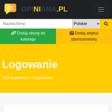
OPI
N
I
ANA
.P
L
Dodaj stronę do
Dodaj artykuł
katalogu
sponsorowany
Logowanie
Strona główna
/
Logowanie