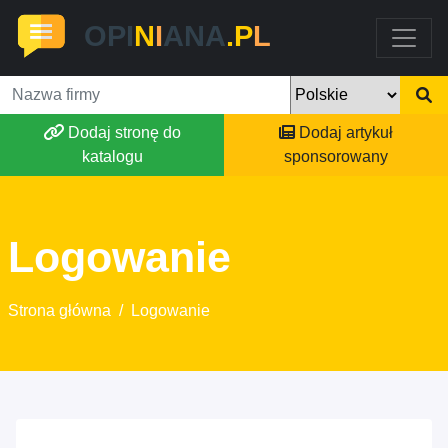
OPI
N
I
ANA
.P
L
Dodaj stronę do
Dodaj artykuł
katalogu
sponsorowany
Logowanie
Strona główna
/
Logowanie