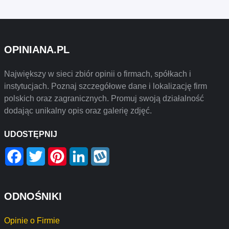
OPINIANA.PL
Największy w sieci zbiór opinii o firmach, spółkach i
instytucjach. Poznaj szczegółowe dane i lokalizację firm
polskich oraz zagranicznych. Promuj swoją działalność
dodając unikalny opis oraz galerię zdjęć.
UDOSTĘPNIJ
Facebook
Twitter
Pinterest
LinkedIn
Wykop
ODNOŚNIKI
Opinie o Firmie