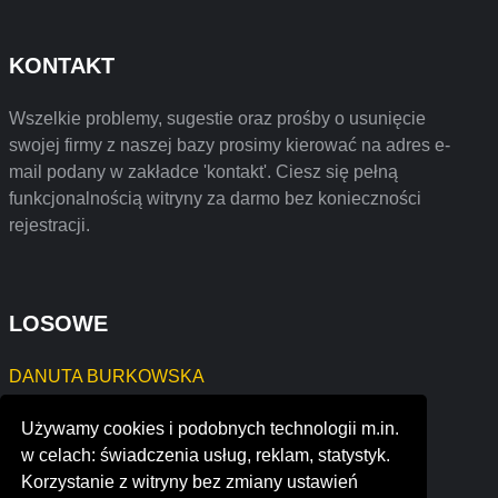
KONTAKT
Wszelkie problemy, sugestie oraz prośby o usunięcie
swojej firmy z naszej bazy prosimy kierować na adres e-
mail podany w zakładce 'kontakt'. Ciesz się pełną
funkcjonalnością witryny za darmo bez konieczności
rejestracji.
LOSOWE
DANUTA BURKOWSKA
Czysta Energia Janusz Bugara
Używamy cookies i podobnych technologii m.in.
EKOPROJEKT-BLG Bogusz Leszczyc-Grabianka
w celach: świadczenia usług, reklam, statystyk.
HANDEL OBWOŹNY Małgorzata Kaniewska
Korzystanie z witryny bez zmiany ustawień
Zakład KAMIENIARSKI Jędrusik Władysława