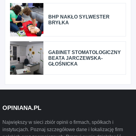
BHP NAKŁO SYLWESTER
BRYŁKA
GABINET STOMATOLOGICZNY
BEATA JARCZEWSKA-
GŁOŚNICKA
OPINIANA.PL
Największy w sieci zbiór opinii o firmach, spółkach i
instytucjach. Poznaj szczegółowe dane i lokalizację firm