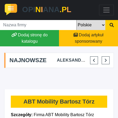
OPI
N
I
ANA
.P
L
Dodaj stronę do
Dodaj artykuł
katalogu
sponsorowany
NAJNOWSZE
AGSON AGNIESZKA SUCHWAŁKO
ALEKSANDAR MITREV
PRZEM-KO PRZEMYSŁAW KOWALSKI
BAJTEL
ABT Mobility Bartosz Tórz
Szczegóły:
Firma ABT Mobility Bartosz Tórz