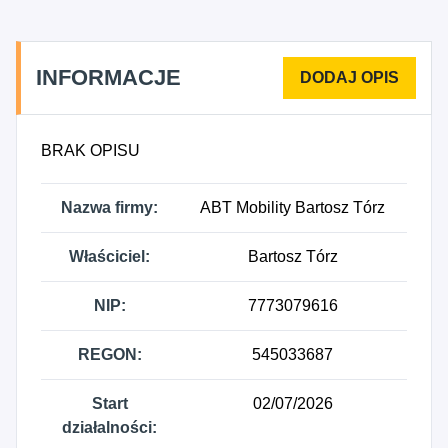
straganach i targowiskach, 4941Z - Transport
drogowy towarów, 5210B - Magazynowanie i
przechowywanie pozostałych towarów, 5221B -
INFORMACJE
Pozostała działalność usługowa wspomagająca
transport lądowy, 5225Z - Działalność logistyczna,
5231Z - Pośrednictwo w transporcie towarów,
BRAK OPISU
8210Z - Działalność związana z administracyjną
obsługą biura, włączając działalność
Nazwa firmy:
ABT Mobility Bartosz Tórz
wspomagającą, 9531A - Naprawa mechaniczna i
serwisowa pojazdów silnikowych, z wyłączeniem
Właściciel:
Bartosz Tórz
motocykli, 9531B - Naprawa blacharsko-lakiernicza
oraz konserwacja pojazdów silnikowych, z
NIP:
7773079616
wyłączeniem motocykli, 9532Z - Naprawa i
konserwacja motocykli.
REGON:
545033687
Start
02/07/2026
działalności: