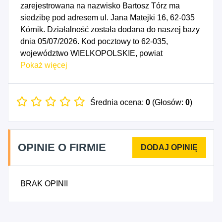
zarejestrowana na nazwisko Bartosz Tórz ma
siedzibę pod adresem ul. Jana Matejki 16, 62-035
Kórnik. Działalność została dodana do naszej bazy
dnia 05/07/2026. Kod pocztowy to 62-035,
województwo WIELKOPOLSKIE, powiat
poznański. Numer Identyfikacji Podatkowej NIP to
Pokaż więcej
7773079616, a numer identyfikacyjny REGON dla
firmy ABT Mobility Bartosz Tórz to 545033687. Data
rozpoczęcia działalności gospodarczej przypada
Średnia ocena:
0
(Głosów:
0
)
na dzień 02/07/2026. Wybrane kody PKD to: 2910A
- Produkcja silników do pojazdów samochodowych
(z wyłączeniem motocykli) oraz do ciągników
OPINIE O FIRMIE
rolniczych, 2920Z - Produkcja nadwozi do
pojazdów silnikowych; produkcja przyczep i
naczep, 3312Z - Naprawa i konserwacja maszyn,
BRAK OPINII
3314Z - Naprawa i konserwacja urządzeń
elektrycznych, 4672Z - Sprzedaż hurtowa metali i
rud metali, 4782Z - Sprzedaż detaliczna wyrobów
tekstylnych, odzieży i obuwia prowadzona na