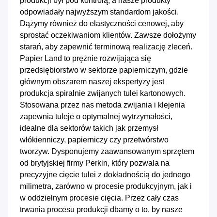
produkcji był pod kontrolą, a nasze produkty
odpowiadały najwyższym standardom jakości.
Dążymy również do elastyczności cenowej, aby
sprostać oczekiwaniom klientów. Zawsze dołożymy
starań, aby zapewnić terminową realizację zleceń.
Papier Land to prężnie rozwijająca się
przedsiębiorstwo w sektorze papierniczym, gdzie
głównym obszarem naszej ekspertyzy jest
produkcja spiralnie zwijanych tulei kartonowych.
Stosowana przez nas metoda zwijania i klejenia
zapewnia tuleje o optymalnej wytrzymałości,
idealne dla sektorów takich jak przemysł
włókienniczy, papierniczy czy przetwórstwo
tworzyw. Dysponujemy zaawansowanym sprzętem
od brytyjskiej firmy Perkin, który pozwala na
precyzyjne cięcie tulei z dokładnością do jednego
milimetra, zarówno w procesie produkcyjnym, jak i
w oddzielnym procesie cięcia. Przez cały czas
trwania procesu produkcji dbamy o to, by nasze