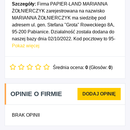
Szczegóły:
Firma PAPIER-LAND MARIANNA
ŻOŁNIERCZYK zarejestrowana na nazwisko
MARIANNA ŻOŁNIERCZYK ma siedzibę pod
adresem ul. gen. Stefana "Grota" Roweckiego 8A,
95-200 Pabianice. Działalność została dodana do
naszej bazy dnia 02/10/2022. Kod pocztowy to 95-
200, województwo ŁÓDZKIE, powiat pabianicki.
Pokaż więcej
Numer Identyfikacji Podatkowej NIP to
7310009482, a numer identyfikacyjny REGON dla
firmy PAPIER-LAND MARIANNA ŻOŁNIERCZYK
Średnia ocena:
0
(Głosów:
0
)
to 470065640. Data rozpoczęcia działalności
gospodarczej przypada na dzień 17/12/2015.
Wybrane kody PKD to: 1712Z - Produkcja papieru i
OPINIE O FIRMIE
tektury, 1721Z - Produkcja papieru falistego i tektury
falistej oraz opakowań z papieru i tektury, 1723Z -
Produkcja artykułów piśmiennych, 1729Z -
BRAK OPINII
Produkcja pozostałych wyrobów z papieru i tektury,
4676Z - Sprzedaż hurtowa pozostałych
półproduktów, 4690Z - Sprzedaż hurtowa