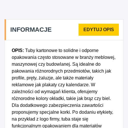
niewyspecjalizowana, 4762Z - Sprzedaż detaliczna
gazet i artykułów piśmiennych prowadzona w
wyspecjalizowanych sklepach, 4941Z - Transport
drogowy towarów, 5210B - Magazynowanie i
INFORMACJE
przechowywanie pozostałych towarów, 6810Z -
Kupno i sprzedaż nieruchomości na własny
rachunek, 6820Z - Wynajem i zarządzanie
OPIS:
Tuby kartonowe to solidne i odporne
nieruchomościami własnymi lub dzierżawionymi,
opakowania często stosowane w branży meblowej,
6831Z - Pośrednictwo w obrocie
maszynowej czy budowlanej. Są idealne do
nieruchomościami, 6832Z - Zarządzanie
pakowania różnorodnych przedmiotów, takich jak
nieruchomościami wykonywane na zlecenie,
profile, pręty, żaluzje, ale także materiały
7739Z - Wynajem i dzierżawa pozostałych maszyn,
reklamowe jak plakaty czy kalendarze. W
urządzeń oraz dóbr materialnych, gdzie indziej
zależności od wymagań klienta, oferujemy
niesklasyfikowane.
różnorodne kolory okładki, takie jak brąz czy biel.
Dla dodatkowego zabezpieczenia zawartości
proponujemy specjalne korki. Po dodaniu etykiety,
na przykład z logo firmy, tuba staje się
funkcjonalnym opakowaniem dla materiałów