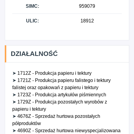
SIMC:
959079
ULIC:
18912
DZIAŁALNOŚĆ
➤
1712Z - Produkcja papieru i tektury
➤
1721Z - Produkcja papieru falistego i tektury
falistej oraz opakowań z papieru i tektury
➤
1723Z - Produkcja artykułów piśmiennych
➤
1729Z - Produkcja pozostałych wyrobów z
papieru i tektury
➤
4676Z - Sprzedaż hurtowa pozostałych
półproduktów
➤
4690Z - Sprzedaż hurtowa niewyspecjalizowana