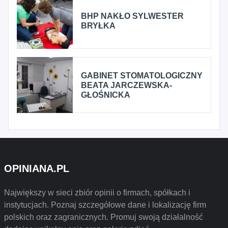
BHP NAKŁO SYLWESTER
BRYŁKA
GABINET STOMATOLOGICZNY
BEATA JARCZEWSKA-
GŁOŚNICKA
OPINIANA.PL
Największy w sieci zbiór opinii o firmach, spółkach i
instytucjach. Poznaj szczegółowe dane i lokalizację firm
polskich oraz zagranicznych. Promuj swoją działalność