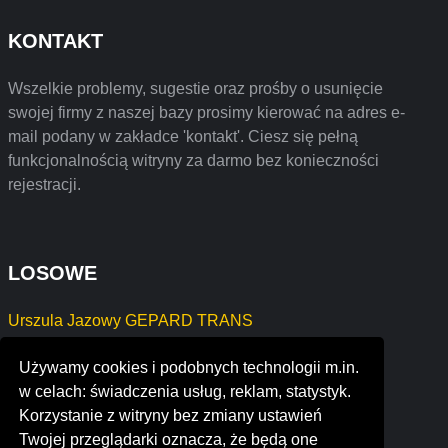
KONTAKT
Wszelkie problemy, sugestie oraz prośby o usunięcie
swojej firmy z naszej bazy prosimy kierować na adres e-
mail podany w zakładce 'kontakt'. Ciesz się pełną
funkcjonalnością witryny za darmo bez konieczności
rejestracji.
LOSOWE
Urszula Jazowy GEPARD TRANS
JAROSŁAW OKRASKA ECLIPSE PROJEKT
Używamy cookies i podobnych technologii m.in.
BRAT - POL Monika Bratek
w celach: świadczenia usług, reklam, statystyk.
OBSŁUGA NIERUCHOMOŚCI BOGUMIŁA BARTEL
Korzystanie z witryny bez zmiany ustawień
ENERGIA LOMI Piotr Czyżyk
Twojej przeglądarki oznacza, że będą one
tailored prints