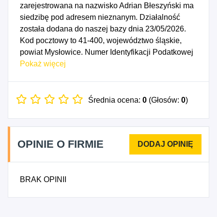
zarejestrowana na nazwisko Adrian Błeszyński ma
siedzibę pod adresem nieznanym. Działalność
została dodana do naszej bazy dnia 23/05/2026.
Kod pocztowy to 41-400, województwo śląskie,
powiat Mysłowice. Numer Identyfikacji Podatkowej
NIP to 2220868084, a numer identyfikacyjny
Pokaż więcej
REGON dla firmy Adrian Błeszyński to 241694361.
Data rozpoczęcia działalności gospodarczej
przypada na dzień 20/05/2026. Wybrane kody PKD
Średnia ocena:
0
(Głosów:
0
)
to: 7020Z - Doradztwo w zakresie prowadzenia
działalności gospodarczej i pozostałe doradztwo w
zakresie zarządzania, 8240Z - Pośrednictwo w
OPINIE O FIRMIE
zakresie działalności wspomagającej prowadzenie
działalności gospodarczej, gdzie indziej
niesklasyfikowane, 8299B - Działalność
BRAK OPINII
wspomagająca prowadzenie działalności
gospodarczej, gdzie indziej niesklasyfikowana.