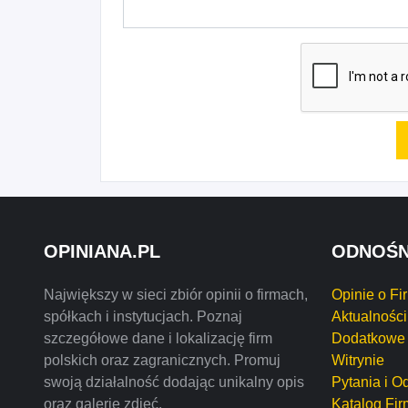
OPINIANA.PL
ODNOŚN
Największy w sieci zbiór opinii o firmach,
Opinie o Fi
spółkach i instytucjach. Poznaj
Aktualności
szczegółowe dane i lokalizację firm
Dodatkowe 
polskich oraz zagranicznych. Promuj
Witrynie
swoją działalność dodając unikalny opis
Pytania i O
oraz galerię zdjęć.
Katalog Fir