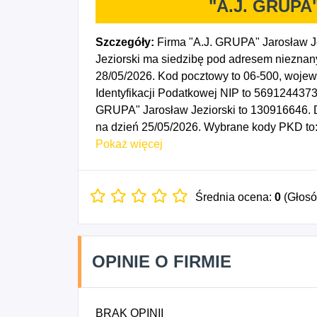
"A.J. GRUPA"
Szczegóły:
Firma "A.J. GRUPA" Jarosław Je
Jeziorski ma siedzibę pod adresem nieznan
28/05/2026. Kod pocztowy to 06-500, woj
Identyfikacji Podatkowej NIP to 5691244373
GRUPA" Jarosław Jeziorski to 130916646. D
na dzień 25/05/2026. Wybrane kody PKD to:
sprzedażą towarów różnego rodzaju, 4690Z
Pokaż więcej
Sprzedaż detaliczna pozostałych nowych 
4791Z - Sprzedaż detaliczna prowadzona pr
Wszelka pozostała działalność profesjonalna
Średnia ocena:
0
(Głos
niesklasyfikowana.
OPINIE O FIRMIE
BRAK OPINII