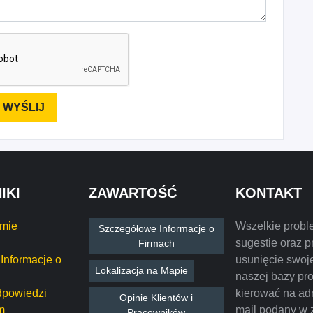
IKI
ZAWARTOŚĆ
KONTAKT
rmie
Wszelkie probl
Szczegółowe Informacje o
sugestie oraz p
Firmach
Informacje o
usunięcie swoje
Lokalizacja na Mapie
naszej bazy pr
dpowiedzi
kierować na ad
Opinie Klientów i
m
mail podany w 
Pracowników