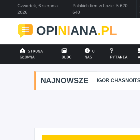
Czwartek, 6 sierpnia
Polskich firm w bazie: 5 620
2026
640
OPI
N
I
ANA
.P
L
STRONA
O
GŁÓWNA
BLOG
NAS
PYTANIA
NAJNOWSZE
IGOR CHASNOIT