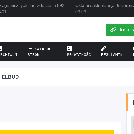
Zagranicznych firm w bazie: 5 592
Ostatnia aktualizacja: 6 sierpn
401
03:03
Dodaj s
KATALOG
ARCHIWUM
STRON
PRYWATNOŚĆ
REGULAMIN
S ELBUD