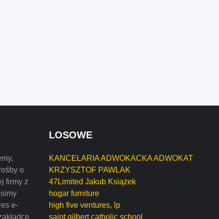
LOSOWE
emy,
KANCELARIA ADWOKACKA ADWOKAT
rośby o
KRZYSZTOF PAWLAK
j firmy z
47Limited Jakub Książek
osimy
hogar furniture
res e-
high five ventures, lp
zakładce
saint gilbert catholic school