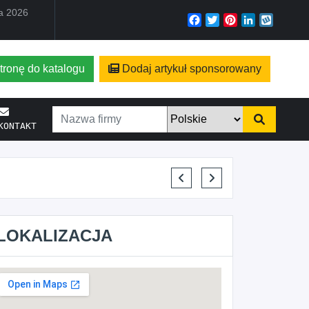
ia 2026
Facebook
Twitter
Pinterest
LinkedIn
Wyko
tronę do katalogu
Dodaj artykuł sponsorowany
KONTAKT
MARTYNA KUPIDURA KIKI
LOKALIZACJA