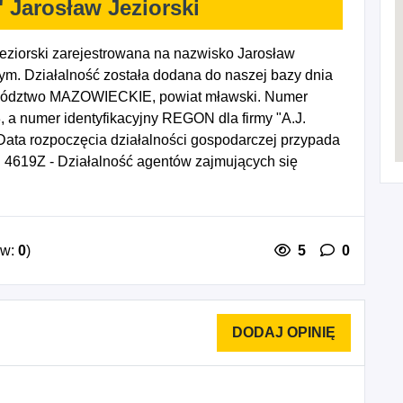
 Jarosław Jeziorski
ziorski zarejestrowana na nazwisko Jarosław
ym. Działalność została dodana do naszej bazy dnia
ewództwo MAZOWIECKIE, powiat mławski. Numer
, a numer identyfikacyjny REGON dla firmy "A.J.
ata rozpoczęcia działalności gospodarczej przypada
 4619Z - Działalność agentów zajmujących się
 - Sprzedaż hurtowa niewyspecjalizowana, 4778Z -
wyrobów prowadzona w wyspecjalizowanych sklepach,
zez domy sprzedaży wysyłkowej lub Internet, 7499Z -
, naukowa i techniczna, gdzie indziej
ów:
0
)
5
0