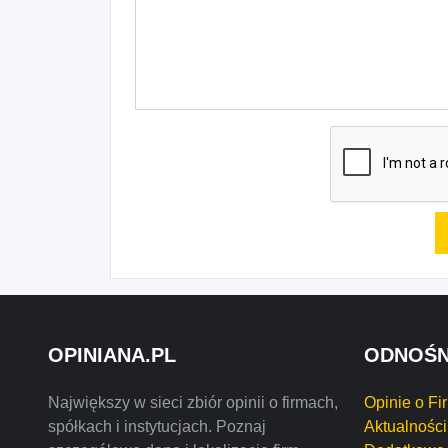
OPINIANA.PL
ODNOŚN
Największy w sieci zbiór opinii o firmach,
Opinie o Fi
spółkach i instytucjach. Poznaj
Aktualności