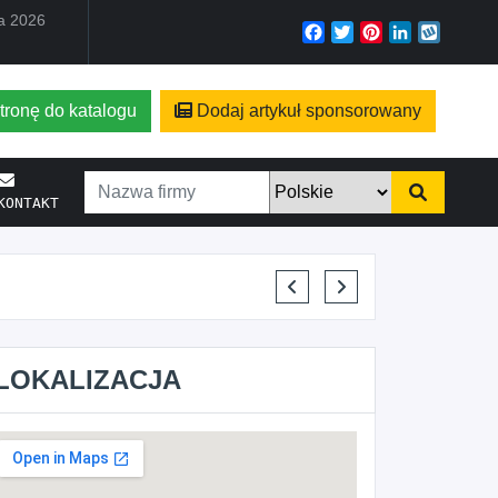
ia 2026
Facebook
Twitter
Pinterest
LinkedIn
Wyko
tronę do katalogu
Dodaj artykuł sponsorowany
KONTAKT
ELENA MAKARCHIK
LOKALIZACJA