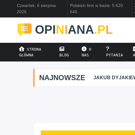
Czwartek, 6 sierpnia
Polskich firm w bazie: 5 620
2026
640
OPI
N
I
ANA
.P
L
STRONA
O
GŁÓWNA
BLOG
NAS
PYTANIA
NAJNOWSZE
JAKUB DYJAKIE