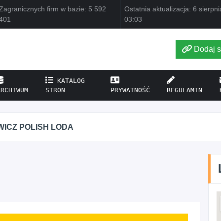
Zagranicznych firm w bazie: 5 592
Ostatnia aktualizacja: 6 sierpn
401
03:03
Dodaj s
KATALOG
ARCHIWUM
STRON
PRYWATNOŚĆ
REGULAMIN
WICZ POLISH LODA