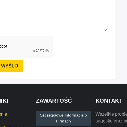
IKI
ZAWARTOŚĆ
KONTAKT
rmie
Wszelkie probl
Szczegółowe Informacje o
sugestie oraz p
Firmach