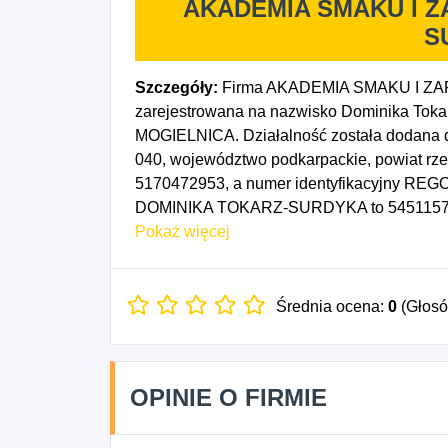
AKADEMIA SMAKU I Z
S
Szczegóły:
Firma AKADEMIA SMAKU I 
zarejestrowana na nazwisko Dominika Toka
MOGIELNICA. Działalność została dodana do
040, województwo podkarpackie, powiat rze
5170472953, a numer identyfikacyjny R
DOMINIKA TOKARZ-SURDYKA to 545115729. 
przypada na dzień 02/07/2026. Wybrane ko
Pokaż więcej
edukacji, gdzie indziej niesklasyfikowane, 
w zakresie pozostałej opieki zdrowotnej.
Średnia ocena:
0
(Głos
OPINIE O FIRMIE