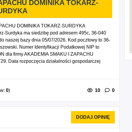
APACHU DOMINIKA TOKARZ-
URDYKA
ZAPACHU DOMINIKA TOKARZ-SURDYKA
rz-Surdyka ma siedzibę pod adresem 495c, 36-040
 naszej bazy dnia 05/07/2026. Kod pocztowy to 36-
szowski. Numer Identyfikacji Podatkowej NIP to
EGON dla firmy AKADEMIA SMAKU I ZAPACHU
Data rozpoczęcia działalności gospodarczej
dy PKD to: 8559D - Pozostałe pozaszkolne formy
8699B - Działalność dietetyczna, 8699D - Działalność
ów:
0
)
10
0