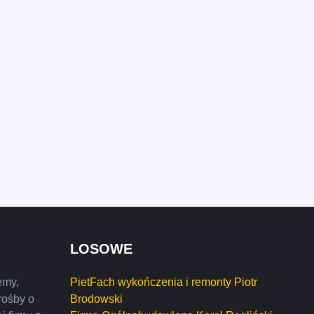
LOSOWE
emy,
PietFach wykończenia i remonty Piotr
rośby o
Brodowski