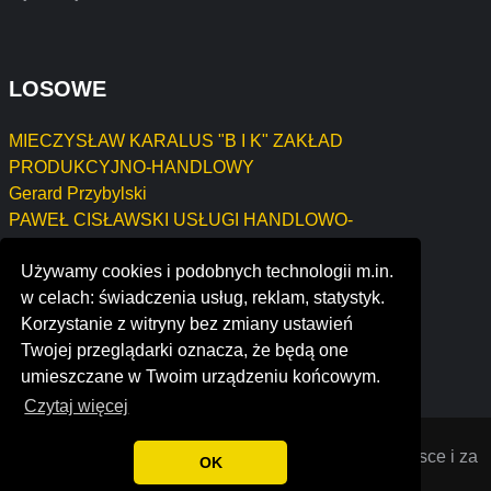
LOSOWE
MIECZYSŁAW KARALUS "B I K" ZAKŁAD
PRODUKCYJNO-HANDLOWY
Gerard Przybylski
PAWEŁ CISŁAWSKI USŁUGI HANDLOWO-
MARKETINGOWE "TROLL" PAWEŁ CISŁAWSKI
Używamy cookies i podobnych technologii m.in.
MIROSŁAW MIELEWCZYK BIURO OBSŁUGI
w celach: świadczenia usług, reklam, statystyk.
BUDOWNICTWA "LOKUM"
Korzystanie z witryny bez zmiany ustawień
logos technologies s.r.l.
Twojej przeglądarki oznacza, że będą one
vehicle security solutions ltd
umieszczane w Twoim urządzeniu końcowym.
Czytaj więcej
Opiniana
© 2022 Opinie o firmach założonych w Polsce i za
OK
granicą. Wszystkie prawa zastrzeżone.