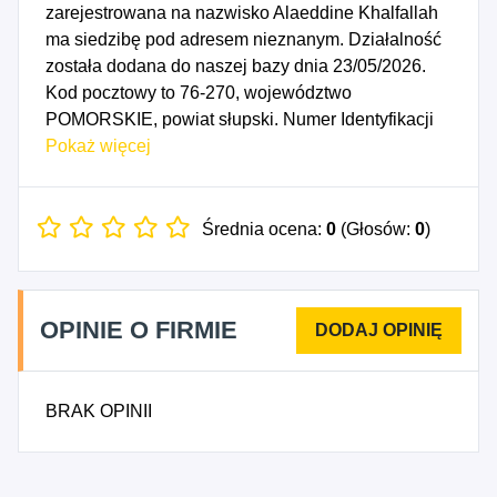
zarejestrowana na nazwisko Alaeddine Khalfallah
ma siedzibę pod adresem nieznanym. Działalność
została dodana do naszej bazy dnia 23/05/2026.
Kod pocztowy to 76-270, województwo
POMORSKIE, powiat słupski. Numer Identyfikacji
Podatkowej NIP to 8393161105, a numer
Pokaż więcej
identyfikacyjny REGON dla firmy Alaeddine
Khalfallah to 544806510. Data rozpoczęcia
działalności gospodarczej przypada na dzień
Średnia ocena:
0
(Głosów:
0
)
20/05/2026. Wybrane kody PKD to: 5611Z -
Restauracje.
OPINIE O FIRMIE
BRAK OPINII