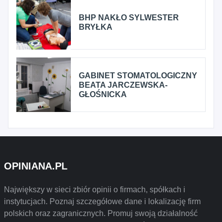
BHP NAKŁO SYLWESTER
BRYŁKA
GABINET STOMATOLOGICZNY
BEATA JARCZEWSKA-
GŁOŚNICKA
OPINIANA.PL
Największy w sieci zbiór opinii o firmach, spółkach i
instytucjach. Poznaj szczegółowe dane i lokalizację firm
polskich oraz zagranicznych. Promuj swoją działalność