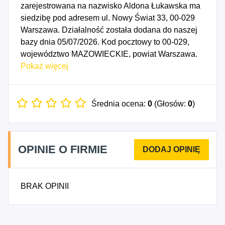
zarejestrowana na nazwisko Aldona Łukawska ma
siedzibę pod adresem ul. Nowy Świat 33, 00-029
Warszawa. Działalność została dodana do naszej
bazy dnia 05/07/2026. Kod pocztowy to 00-029,
województwo MAZOWIECKIE, powiat Warszawa.
Numer Identyfikacji Podatkowej NIP to
Pokaż więcej
5243075897, a numer identyfikacyjny REGON dla
firmy Aldona Łukawska Tax to 545053945. Data
rozpoczęcia działalności gospodarczej przypada
Średnia ocena:
0
(Głosów:
0
)
na dzień 02/07/2026. Wybrane kody PKD to: 6920A
- Działalność rachunkowo-księgowa.
OPINIE O FIRMIE
BRAK OPINII