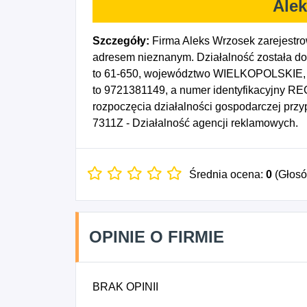
Ale
Szczegóły:
Firma Aleks Wrzosek zarejestr
adresem nieznanym. Działalność została do
to 61-650, województwo WIELKOPOLSKIE, p
to 9721381149, a numer identyfikacyjny RE
rozpoczęcia działalności gospodarczej prz
7311Z - Działalność agencji reklamowych.
Średnia ocena:
0
(Głos
OPINIE O FIRMIE
BRAK OPINII