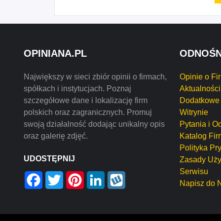
OPINIANA.PL
ODNOŚN
Największy w sieci zbiór opinii o firmach,
Opinie o Fi
spółkach i instytucjach. Poznaj
Aktualności
szczegółowe dane i lokalizację firm
Dodatkowe 
polskich oraz zagranicznych. Promuj
Witrynie
swoją działalność dodając unikalny opis
Pytania i O
oraz galerię zdjęć.
Katalog Fir
Polityka Pr
UDOSTĘPNIJ
Zasady Uży
Serwisu
Facebook
Twitter
Pinterest
LinkedIn
Wykop
Napisz do 