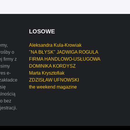
LOSOWE
emy,
Aleksandra Kula-Krowiak
rośby o
"NA BŁYSK" JADWIGA ROGULA
j firmy z
FIRMA HANDLOWO-USŁUGOWA
osimy
DOMINIKA KORDYSZ
res e-
Marta Krysztofiak
zakładce
ZDZISŁAW UFNOWSKI
 się
the weekend magazine
alnością
mo bez
estracji.