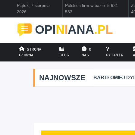
Piątek, 7 sierpnia
Polskich firm w bazie: 5 621
Za
2026
533
4
OPI
N
I
ANA
.P
L
STRONA
O
GŁÓWNA
BLOG
NAS
PYTANIA
NAJNOWSZE
BARTŁOMIEJ DYL