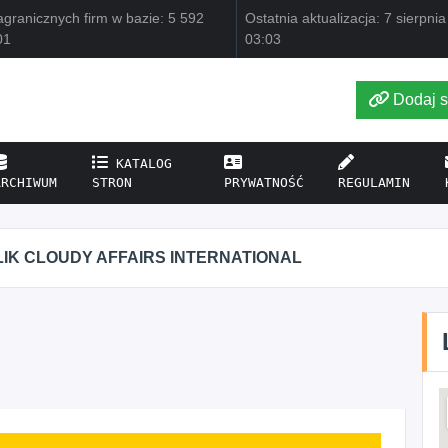
granicznych firm w bazie: 5 592
Ostatnia aktualizacja: 7 sierpni
01
03:03
Dodaj s
KATALOG
ARCHIWUM
STRON
PRYWATNOŚĆ
REGULAMIN
IK CLOUDY AFFAIRS INTERNATIONAL