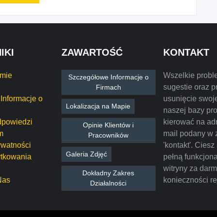
IKI
ZAWARTOŚĆ
KONTAKT
rmie
Wszelkie probl
Szczegółowe Informacje o
sugestie oraz p
Firmach
Informacje o
usunięcie swoje
Lokalizacja na Mapie
naszej bazy pr
dpowiedzi
kierować na ad
Opinie Klientów i
m
mail podany w 
Pracowników
ywatności
'kontakt'. Ciesz
Galeria Zdjęć
tkowania
pełną funkcjon
witryny za dar
Dokładny Zakres
Nas
konieczności rej
Działalności