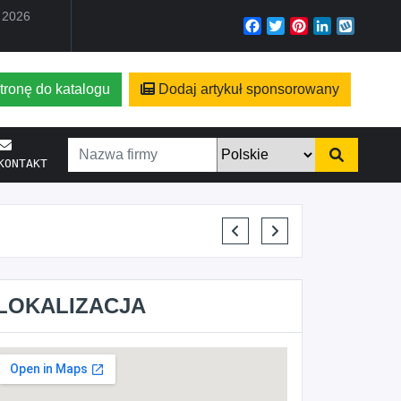
a 2026
Facebook
Twitter
Pinterest
LinkedIn
Wyko
tronę do katalogu
Dodaj artykuł sponsorowany
KONTAKT
KRYSTIAN PISULA
LOKALIZACJA