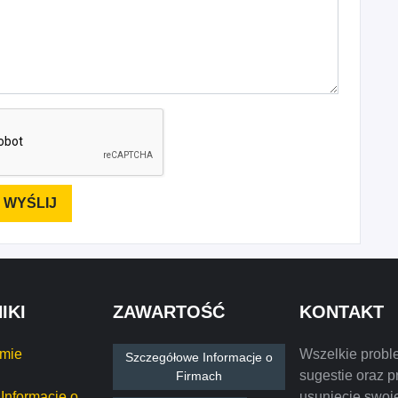
IKI
ZAWARTOŚĆ
KONTAKT
rmie
Wszelkie probl
Szczegółowe Informacje o
sugestie oraz p
Firmach
Informacje o
usunięcie swoje