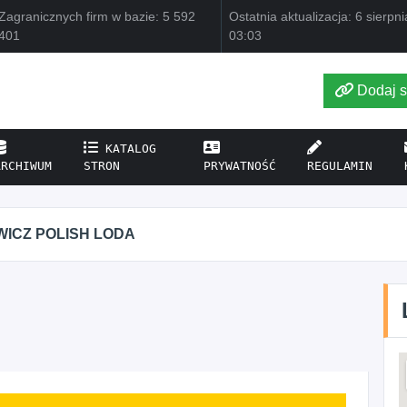
Zagranicznych firm w bazie: 5 592
Ostatnia aktualizacja: 6 sierpn
401
03:03
Dodaj s
KATALOG
ARCHIWUM
STRON
PRYWATNOŚĆ
REGULAMIN
ODA