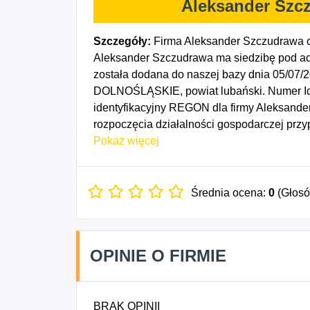
Aleksander Szc
Szczegóły:
Firma Aleksander Szczudrawa o
Aleksander Szczudrawa ma siedzibę pod ad
została dodana do naszej bazy dnia 05/07/
DOLNOŚLĄSKIE, powiat lubański. Numer Ide
identyfikacyjny REGON dla firmy Aleksande
rozpoczęcia działalności gospodarczej prz
5911Z - Działalność związana z produkcją f
Pokaż więcej
5912Z - Działalność postprodukcyjna związ
telewizyjnymi, 7311Z - Działalność agencji
Średnia ocena:
0
(Głos
OPINIE O FIRMIE
BRAK OPINII