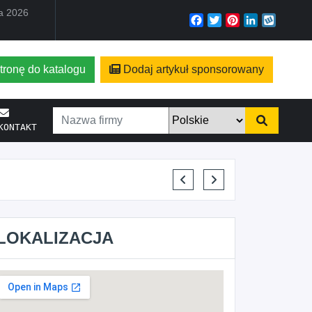
ia 2026
Facebook
Twitter
Pinterest
LinkedIn
Wyko
tronę do katalogu
Dodaj artykuł sponsorowany
KONTAKT
ELENA MAKARCHIK
LOKALIZACJA