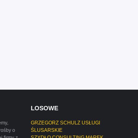
LOSOWE
emy,
GRZEGORZ SCHULZ USŁUGI
rośby o
ŚLUSARSKIE
j firmy z
SZYDŁO CONSULTING MAREK