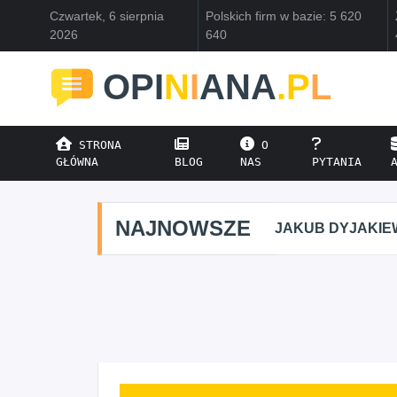
Czwartek, 6 sierpnia
Polskich firm w bazie: 5 620
2026
640
OPI
N
I
ANA
.P
L
STRONA
O
GŁÓWNA
BLOG
NAS
PYTANIA
NAJNOWSZE
JAKUB DYJAKIEWICZ POLISH L