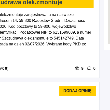
zudrawa olek.zmontuje
lek.zmontuje zarejestrowana na nazwisko
resem 14, 59-800 Radostów Średni. Działalność
2026. Kod pocztowy to 59-800, województwo
ntyfikacji Podatkowej NIP to 6131599609, a numer
r Szczudrawa olek.zmontuje to 545142749. Data
ypada na dzień 02/07/2026. Wybrane kody PKD to:
ilmów, nagrań wideo i programów telewizyjnych,
ana z filmami, nagraniami wideo i programami
 reklamowych.
ów:
0
)
9
0