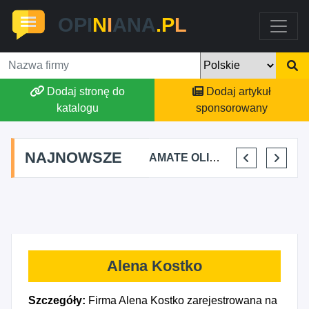
OPI
N
I
ANA
.P
L
Dodaj stronę do
Dodaj artykuł
katalogu
sponsorowany
NAJNOWSZE
TOMASZ BURY PRYWATNA PRAKTYKA FIZJOTERAPII
ALEKSANDRA BAKA
AMATE OLIWIA KIRKIEWICZ
KAJU BUS JUSTYNA JASTRZĘBSKA
Alena Kostko
Szczegóły:
Firma Alena Kostko zarejestrowana na