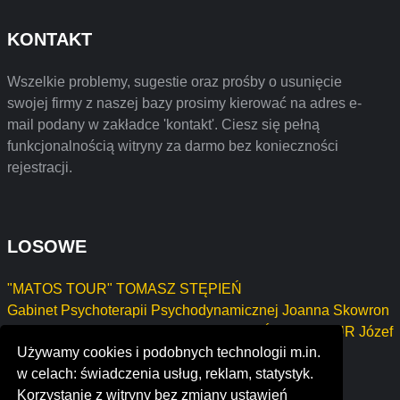
KONTAKT
Wszelkie problemy, sugestie oraz prośby o usunięcie
swojej firmy z naszej bazy prosimy kierować na adres e-
mail podany w zakładce 'kontakt'. Ciesz się pełną
funkcjonalnością witryny za darmo bez konieczności
rejestracji.
LOSOWE
"MATOS TOUR" TOMASZ STĘPIEŃ
Gabinet Psychoterapii Psychodynamicznej Joanna Skowron
USŁUGI STOLARSKO-BUDOWLANE JÓZEF MAZUR Józef
Używamy cookies i podobnych technologii m.in.
Mazur
w celach: świadczenia usług, reklam, statystyk.
acotel
Korzystanie z witryny bez zmiany ustawień
jacksonville fitness academy