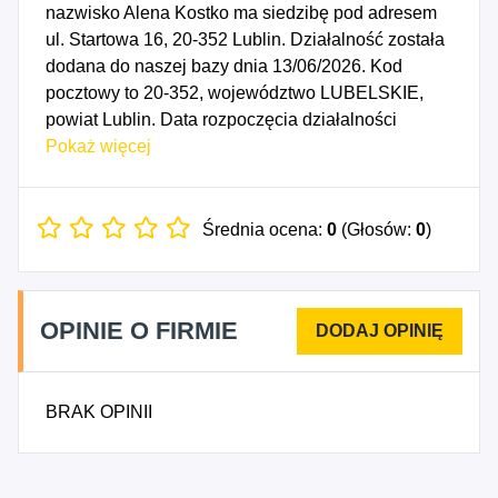
nazwisko Alena Kostko ma siedzibę pod adresem
ul. Startowa 16, 20-352 Lublin. Działalność została
dodana do naszej bazy dnia 13/06/2026. Kod
pocztowy to 20-352, województwo LUBELSKIE,
powiat Lublin. Data rozpoczęcia działalności
gospodarczej przypada na dzień 09/06/2026.
Pokaż więcej
Wybrane kody PKD to: 9621Z - Działalność
fryzjerska.
Średnia ocena:
0
(Głosów:
0
)
OPINIE O FIRMIE
BRAK OPINII