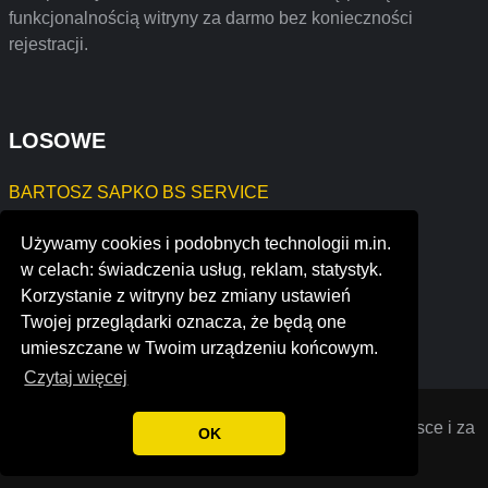
funkcjonalnością witryny za darmo bez konieczności
rejestracji.
LOSOWE
BARTOSZ SAPKO BS SERVICE
ANJOKA Marcin Kudaj
Używamy cookies i podobnych technologii m.in.
MAKSIMUS BOGUMIŁA JANAS
w celach: świadczenia usług, reklam, statystyk.
Mykola Samoylov
Korzystanie z witryny bez zmiany ustawień
eschedule inc.
Twojej przeglądarki oznacza, że będą one
healthcare touchstone - latin america
umieszczane w Twoim urządzeniu końcowym.
Czytaj więcej
Opiniana
© 2022 Opinie o firmach założonych w Polsce i za
OK
granicą. Wszystkie prawa zastrzeżone.