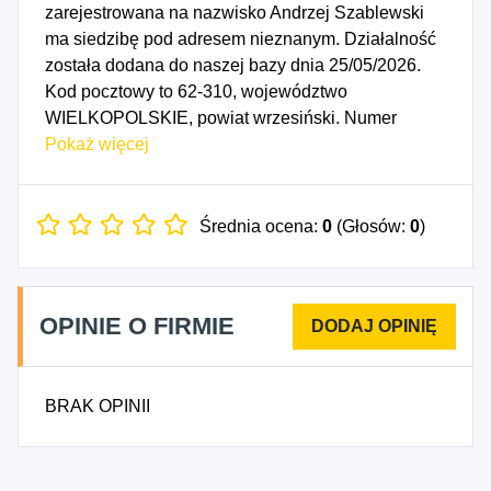
zarejestrowana na nazwisko Andrzej Szablewski
ma siedzibę pod adresem nieznanym. Działalność
została dodana do naszej bazy dnia 25/05/2026.
Kod pocztowy to 62-310, województwo
WIELKOPOLSKIE, powiat wrzesiński. Numer
Identyfikacji Podatkowej NIP to 6671207010, a
Pokaż więcej
numer identyfikacyjny REGON dla firmy ANDRZEJ
SZABLEWSKI to 301250209. Data rozpoczęcia
działalności gospodarczej przypada na dzień
Średnia ocena:
0
(Głosów:
0
)
22/05/2026. Wybrane kody PKD to: 5320Z -
Pozostała działalność pocztowa i kurierska.
OPINIE O FIRMIE
BRAK OPINII