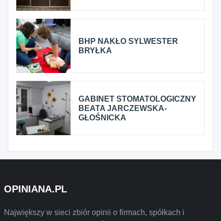
BHP NAKŁO SYLWESTER
BRYŁKA
GABINET STOMATOLOGICZNY
BEATA JARCZEWSKA-
GŁOŚNICKA
OPINIANA.PL
Największy w sieci zbiór opinii o firmach, spółkach i