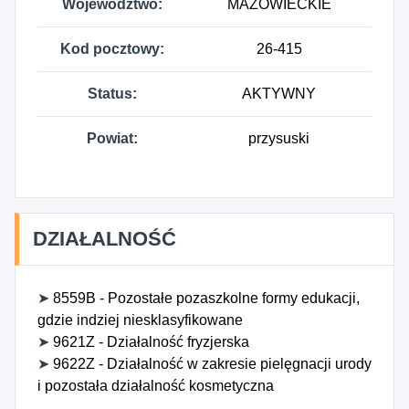
Województwo:
MAZOWIECKIE
Kod pocztowy:
26-415
Status:
AKTYWNY
Powiat:
przysuski
DZIAŁALNOŚĆ
➤
8559B - Pozostałe pozaszkolne formy edukacji,
gdzie indziej niesklasyfikowane
➤
9621Z - Działalność fryzjerska
➤
9622Z - Działalność w zakresie pielęgnacji urody
i pozostała działalność kosmetyczna