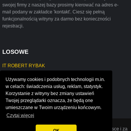
swojej firmy z naszej bazy prosimy kierować na adres e-
mail podany w zakładce 'kontakt'. Ciesz się pełną
funkcjonalnością witryny za darmo bez konieczności
rejestracji.
LOSOWE
IT ROBERT RYBAK
KLAUDIA DROZDEK
Używamy cookies i podobnych technologii m.in.
LUCYNA PETRUCZYNIK
w celach: świadczenia usług, reklam, statystyk.
Wróblewski Paweł Pracownia Sztukaterii
Korzystanie z witryny bez zmiany ustawień
Mariusz Zieliński KUBIMAG
Twojej przeglądarki oznacza, że będą one
RAFAŁ CURYŁO FILAMENTOWY
umieszczane w Twoim urządzeniu końcowym.
Czytaj więcej
Opiniana
© 2022 Opinie o firmach założonych w Polsce i za
OK