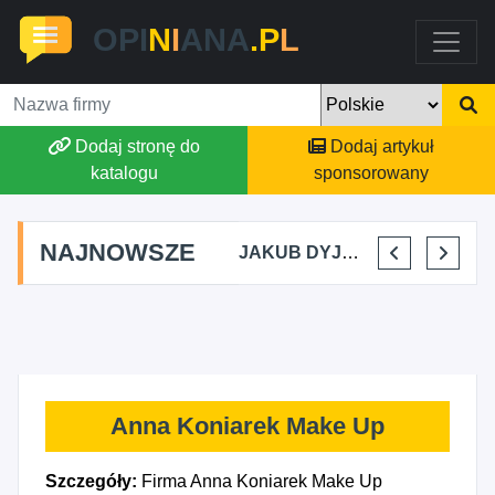
OPI
N
I
ANA
.P
L
Dodaj stronę do
Dodaj artykuł
katalogu
sponsorowany
NAJNOWSZE
MARTYNA KUPIDURA KIKI
MARTA BRACHA
JAKUB DYJAKIEWICZ POLISH LODA
ELENA MAKARCHIK
Anna Koniarek Make Up
Szczegóły:
Firma Anna Koniarek Make Up