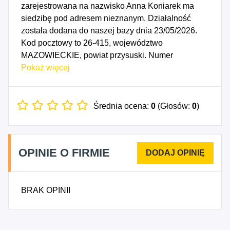
zarejestrowana na nazwisko Anna Koniarek ma
siedzibę pod adresem nieznanym. Działalność
została dodana do naszej bazy dnia 23/05/2026.
Kod pocztowy to 26-415, województwo
MAZOWIECKIE, powiat przysuski. Numer
Identyfikacji Podatkowej NIP to 6010072961, a
Pokaż więcej
numer identyfikacyjny REGON dla firmy Anna
Koniarek Make Up to 544751475. Data rozpoczęcia
działalności gospodarczej przypada na dzień
Średnia ocena:
0
(Głosów:
0
)
20/05/2026. Wybrane kody PKD to: 8559B -
Pozostałe pozaszkolne formy edukacji, gdzie
indziej niesklasyfikowane, 9621Z - Działalność
OPINIE O FIRMIE
fryzjerska, 9622Z - Działalność w zakresie
pielęgnacji urody i pozostała działalność
kosmetyczna.
BRAK OPINII