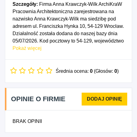
Szczegóły:
Firma Anna Krawczyk-Wilk ArchiKraW
Pracownia Architektoniczna zarejestrowana na
nazwisko Anna Krawczyk-Wilk ma siedzibę pod
adresem ul. Franciszka Hynka 10, 54-129 Wrocław.
Działalność została dodana do naszej bazy dnia
05/07/2026. Kod pocztowy to 54-129, województwo
DOLNOŚLĄSKIE, powiat Wrocław. Numer
Pokaż więcej
Identyfikacji Podatkowej NIP to 8943288289, a
numer identyfikacyjny REGON dla firmy Anna
Krawczyk-Wilk ArchiKraW Pracownia
Średnia ocena:
0
(Głosów:
0
)
Architektoniczna to 544954847. Data rozpoczęcia
działalności gospodarczej przypada na dzień
02/07/2026. Wybrane kody PKD to: 7111Z -
OPINIE O FIRMIE
Działalność w zakresie architektury.
BRAK OPINII