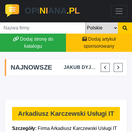
OPI
N
I
ANA
.P
L
Dodaj stronę do
Dodaj artykuł
katalogu
sponsorowany
NAJNOWSZE
MARTYNA KUPIDURA KIKI
MARTA BRACHA
JAKUB DYJAKIEWICZ POLISH LODA
ELENA MAKARCHIK
Arkadiusz Karczewski Usługi IT
Szczegóły:
Firma Arkadiusz Karczewski Usługi IT