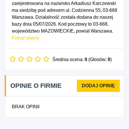
zarejestrowana na nazwisko Arkadiusz Karczewski
ma siedzibę pod adresem ul. Codzienna 55, 03-668
Warszawa. Działalność została dodana do naszej
bazy dnia 05/07/2026. Kod pocztowy to 03-668,
województwo MAZOWIECKIE, powiat Warszawa.
Data rozpoczęcia działalności gospodarczej
Pokaż więcej
przypada na dzień 02/07/2026. Wybrane kody PKD
to: 6220B - Pozostała działalność związana z
doradztwem w zakresie informatyki oraz
Średnia ocena:
0
(Głosów:
0
)
zarządzaniem urządzeniami informatycznymi,
6290Z - Pozostała działalność usługowa w
zakresie technologii informatycznych i
OPINIE O FIRMIE
komputerowych, 9699Z - Pozostała działalność
usługowa, gdzie indziej niesklasyfikowana.
BRAK OPINII