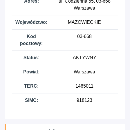
Adres:
ul. Codzienna 55, 03-668
Warszawa
Województwo:
MAZOWIECKIE
Kod
03-668
pocztowy:
Status:
AKTYWNY
Powiat:
Warszawa
TERC:
1465011
SIMC:
918123