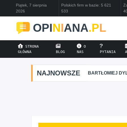
Piątek, 7 sierpnia
Polskich firm w bazie: 5 621
Za
2026
533
4
OPI
N
I
ANA
.P
L
STRONA
O
GŁÓWNA
BLOG
NAS
PYTANIA
NAJNOWSZE
BARTŁOMIEJ DYL