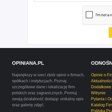
OPINIANA.PL
ODNOŚN
Największy w sieci zbiór opinii o firmach,
Opinie o Fi
spółkach i instytucjach. Poznaj
Aktualności
szczegółowe dane i lokalizację firm
Dodatkowe 
polskich oraz zagranicznych. Promuj
Witrynie
swoją działalność dodając unikalny opis
Pytania i O
oraz galerię zdjęć.
Katalog Fir
Polityka Pr