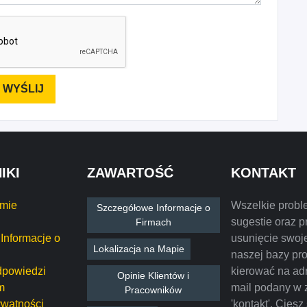
IKI
ZAWARTOŚĆ
KONTAKT
rmie
Wszelkie probl
Szczegółowe Informacje o
sugestie oraz p
Firmach
Informacje o
usunięcie swoje
Lokalizacja na Mapie
naszej bazy pr
dpowiedzi
kierować na ad
Opinie Klientów i
m
mail podany w 
Pracowników
ywatności
'kontakt'. Ciesz