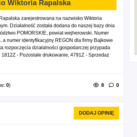
o Wiktoria Rapalska
Rapalska zarejestrowana na nazwisko Wiktoria
ym. Działalność została dodana do naszej bazy dnia
ewództwo POMORSKIE, powiat wejherowski. Numer
3, a numer identyfikacyjny REGON dla firmy Bajkowe
ta rozpoczęcia działalności gospodarczej przypada
 1812Z - Pozostałe drukowanie, 4791Z - Sprzedaż
 wysyłkowej lub Internet, 5911Z - Działalność
i programów telewizyjnych, 7311Z - Działalność
otograficzna, 8559B - Pozostałe pozaszkolne formy
ów:
0
)
8
0