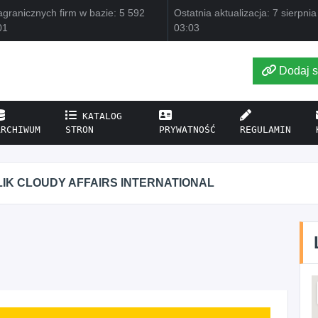
granicznych firm w bazie: 5 592
Ostatnia aktualizacja: 7 sierpni
01
03:03
Dodaj s
KATALOG
ARCHIWUM
STRON
PRYWATNOŚĆ
REGULAMIN
IK CLOUDY AFFAIRS INTERNATIONAL