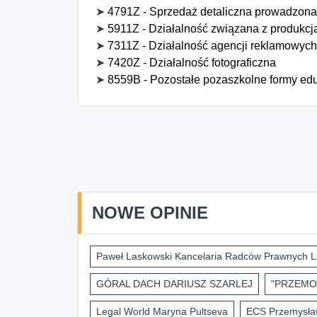
➤
4791Z - Sprzedaż detaliczna prowadzona 
➤
5911Z - Działalność związana z produkcją
➤
7311Z - Działalność agencji reklamowych
➤
7420Z - Działalność fotograficzna
➤
8559B - Pozostałe pozaszkolne formy eduk
NOWE OPINIE
Paweł Laskowski Kancelaria Radców Prawnych L
GÓRAL DACH DARIUSZ SZARLEJ
"PRZEMO
Legal World Maryna Pultseva
ECS Przemysław