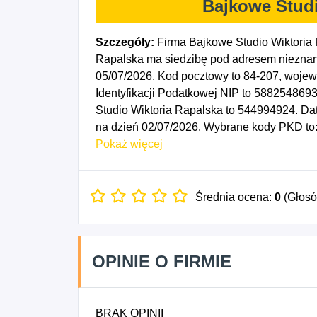
Bajkowe Studi
Szczegóły:
Firma Bajkowe Studio Wiktoria 
Rapalska ma siedzibę pod adresem nieznan
05/07/2026. Kod pocztowy to 84-207, woj
Identyfikacji Podatkowej NIP to 588254869
Studio Wiktoria Rapalska to 544994924. Da
na dzień 02/07/2026. Wybrane kody PKD to:
detaliczna prowadzona przez domy sprzedaży
Pokaż więcej
związana z produkcją filmów, nagrań wideo 
agencji reklamowych, 7420Z - Działalność f
edukacji, gdzie indziej niesklasyfikowane.
Średnia ocena:
0
(Głos
OPINIE O FIRMIE
BRAK OPINII