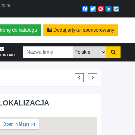
a 2026
Facebook
Twitter
Pinterest
LinkedIn
Wyko
tronę do katalogu
Dodaj artykuł sponsorowany
KONTAKT
KRYSTIAN PISULA
LOKALIZACJA