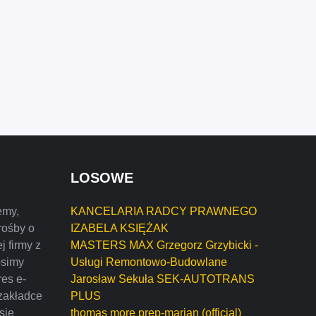
LOSOWE
emy,
KANCELARIA RADCY PRAWNEGO
rośby o
IZABELA KSIĘŻAK
j firmy z
MASTERS MAX Grzegorz Grzybicki -
osimy
Usługi Remontowo-Budowlane
res e-
Jarosław Sekuła SEK-AUTOTRANS
zakładce
PLUS
 się
thomas more prep-marian (official)