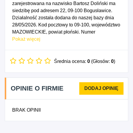
zarejestrowana na nazwisko Bartosz Doliński ma
siedzibę pod adresem 22, 09-100 Bogusławice.
Działalność została dodana do naszej bazy dnia
28/05/2026. Kod pocztowy to 09-100, województwo
MAZOWIECKIE, powiat płoński. Numer
Identyfikacji Podatkowej NIP to 5671938730, a
Pokaż więcej
numer identyfikacyjny REGON dla firmy BARTBUD
Bartosz Doliński to 544839862. Data rozpoczęcia
działalności gospodarczej przypada na dzień
Średnia ocena:
0
(Głosów:
0
)
25/05/2026. Wybrane kody PKD to: 4312Z -
Przygotowanie terenu pod budowę, 4331Z -
Tynkowanie, 4332Z - Zakładanie stolarki
OPINIE O FIRMIE
budowlanej, 4334Z - Malowanie i szklenie, 4391Z -
Wykonywanie konstrukcji i pokryć dachowych,
4399Z - Pozostałe specjalistyczne roboty
BRAK OPINII
budowlane, gdzie indziej niesklasyfikowane, 4100A
- Roboty budowlane związane ze wznoszeniem
budynków mieszkalnych, 4100B - Roboty
budowlane związane ze wznoszeniem budynków