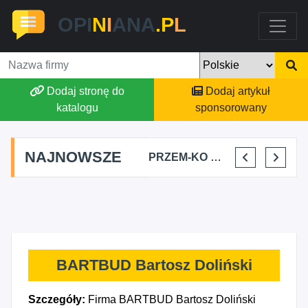
OPI
N
I
ANA
.P
L
Dodaj stronę do
Dodaj artykuł
katalogu
sponsorowany
NAJNOWSZE
AGSON AGNIESZKA SUCHWAŁKO
ALEKSANDAR MITREV
PRZEM-KO PRZEMYSŁAW KOWALSKI
BAJTEL KAMIL HAJOK
BARTBUD Bartosz Doliński
Szczegóły:
Firma BARTBUD Bartosz Doliński