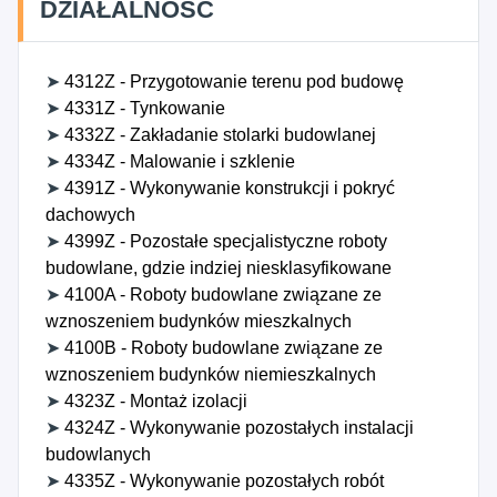
DZIAŁALNOŚĆ
➤
4312Z - Przygotowanie terenu pod budowę
➤
4331Z - Tynkowanie
➤
4332Z - Zakładanie stolarki budowlanej
➤
4334Z - Malowanie i szklenie
➤
4391Z - Wykonywanie konstrukcji i pokryć
dachowych
➤
4399Z - Pozostałe specjalistyczne roboty
budowlane, gdzie indziej niesklasyfikowane
➤
4100A - Roboty budowlane związane ze
wznoszeniem budynków mieszkalnych
➤
4100B - Roboty budowlane związane ze
wznoszeniem budynków niemieszkalnych
➤
4323Z - Montaż izolacji
➤
4324Z - Wykonywanie pozostałych instalacji
budowlanych
➤
4335Z - Wykonywanie pozostałych robót