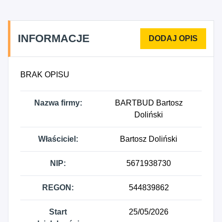
niemieszkalnych, 4323Z - Montaż izolacji, 4324Z -
Wykonywanie pozostałych instalacji budowlanych,
4335Z - Wykonywanie pozostałych robót
INFORMACJE
budowlanych wykończeniowych, 4341Z -
Wykonywanie konstrukcji i pokryć dachowych,
4342Z - Wykonywanie pozostałych
BRAK OPISU
specjalistycznych robót budowlanych w zakresie
budowy budynków.
Nazwa firmy:
BARTBUD Bartosz
Doliński
Właściciel:
Bartosz Doliński
NIP:
5671938730
REGON:
544839862
Start
25/05/2026