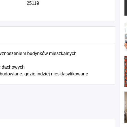
25119
 wznoszeniem budynków mieszkalnych
yć dachowych
 budowlane, gdzie indziej niesklasyfikowane