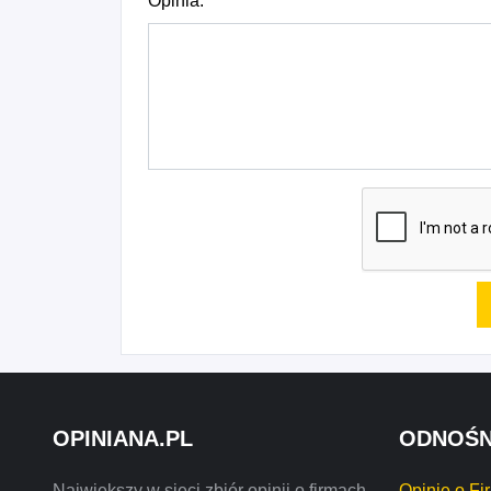
Opinia:
OPINIANA.PL
ODNOŚN
Największy w sieci zbiór opinii o firmach,
Opinie o Fi