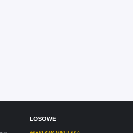
LOSOWE
emy,
WIESŁAWA MIKULSKA