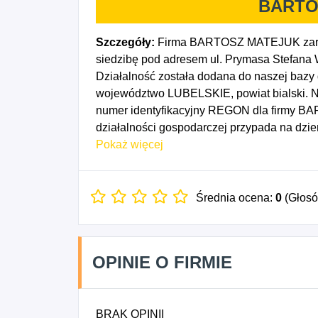
BARTO
Szczegóły:
Firma BARTOSZ MATEJUK zarej
siedzibę pod adresem ul. Prymasa Stefana
Działalność została dodana do naszej bazy 
województwo LUBELSKIE, powiat bialski. Nu
numer identyfikacyjny REGON dla firmy 
działalności gospodarczej przypada na dzi
budowlane związane ze wznoszeniem budynk
Pokaż więcej
Wykonywanie konstrukcji i pokryć dachowych
budowlane, gdzie indziej niesklasyfikowane
Średnia ocena:
0
(Głos
OPINIE O FIRMIE
BRAK OPINII