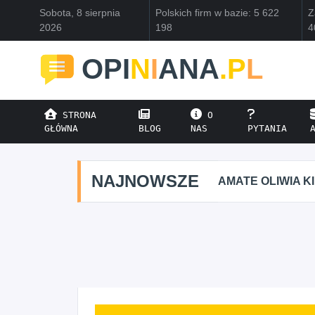
Sobota, 8 sierpnia
Polskich firm w bazie: 5 622
Z
2026
198
4
OPI
N
I
ANA
.P
L
STRONA
O
GŁÓWNA
BLOG
NAS
PYTANIA
NAJNOWSZE
AMATE OLIWIA KI