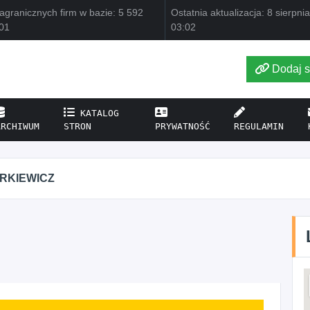
agranicznych firm w bazie: 5 592
Ostatnia aktualizacja: 8 sierpni
01
03:02
Dodaj s
KATALOG
ARCHIWUM
STRON
PRYWATNOŚĆ
REGULAMIN
RKIEWICZ