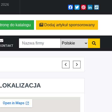
a 2026
Facebook
Twitter
Pinterest
LinkedIn
Wyko
tronę do katalogu
Dodaj artykuł sponsorowany
KONTAKT
KAJU BUS JUSTYNA JAST
LOKALIZACJA