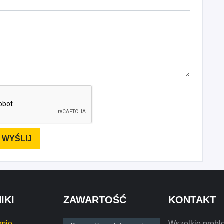
IKI
ZAWARTOŚĆ
KONTAKT
rmie
Wszelkie probl