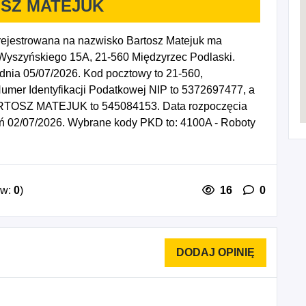
SZ MATEJUK
estrowana na nazwisko Bartosz Matejuk ma
 Wyszyńskiego 15A, 21-560 Międzyrzec Podlaski.
dnia 05/07/2026. Kod pocztowy to 21-560,
mer Identyfikacji Podatkowej NIP to 5372697477, a
BARTOSZ MATEJUK to 545084153. Data rozpoczęcia
eń 02/07/2026. Wybrane kody PKD to: 4100A - Roboty
ów mieszkalnych, 4323Z - Montaż izolacji, 4341Z -
, 4399Z - Pozostałe specjalistyczne roboty
.
ów:
0
)
16
0