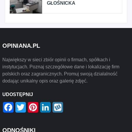
GŁOŚNICKA
OPINIANA.PL
Największy w sieci zbiór opinii o firmach, spółkach i
instytucjach. Poznaj szczegółowe dane i lokalizację firm
polskich oraz zagranicznych. Promuj swoją działalność
dodając unikalny opis oraz galerię zdjęć.
UDOSTĘPNIJ
Facebook
Twitter
Pinterest
LinkedIn
Wykop
ODNOŚNIKI