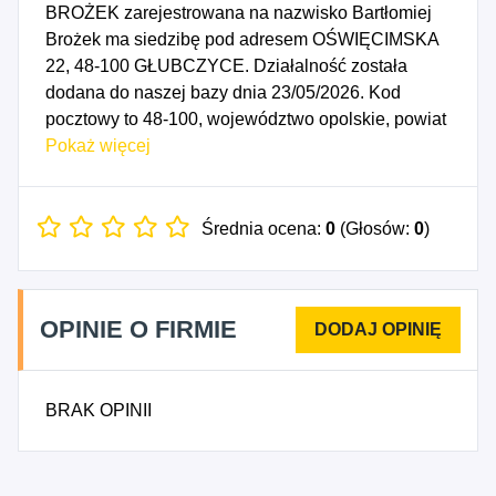
BROŻEK zarejestrowana na nazwisko Bartłomiej
Brożek ma siedzibę pod adresem OŚWIĘCIMSKA
22, 48-100 GŁUBCZYCE. Działalność została
dodana do naszej bazy dnia 23/05/2026. Kod
pocztowy to 48-100, województwo opolskie, powiat
głubczycki. Numer Identyfikacji Podatkowej NIP to
Pokaż więcej
7481490109, a numer identyfikacyjny REGON dla
firmy BB-MET BARTŁOMIEJ BROŻEK to
544808407. Data rozpoczęcia działalności
Średnia ocena:
0
(Głosów:
0
)
gospodarczej przypada na dzień 20/05/2026.
Wybrane kody PKD to: 2561Z - Obróbka metali i
nakładanie powłok na metale, 2562Z - Obróbka
OPINIE O FIRMIE
mechaniczna elementów metalowych, 4221Z -
Roboty związane z budową rurociągów
przesyłowych i sieci rozdzielczych.
BRAK OPINII