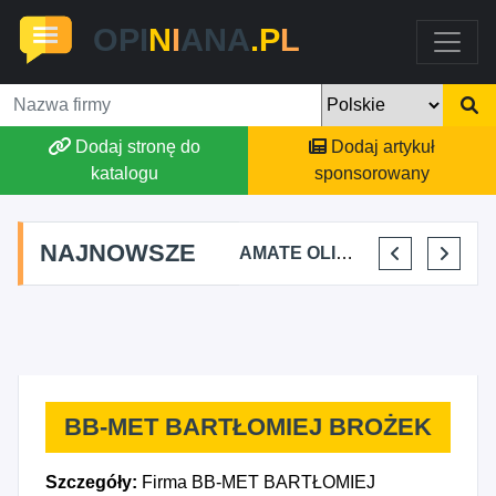
OPI
N
I
ANA
.P
L
Dodaj stronę do
Dodaj artykuł
katalogu
sponsorowany
NAJNOWSZE
TOMASZ BURY PRYWATNA PRAKTYKA FIZJOTERAPII
ALEKSANDRA BAKA
AMATE OLIWIA KIRKIEWICZ
KAJU BUS JUSTYNA JASTRZĘBSKA
BB-MET BARTŁOMIEJ BROŻEK
Szczegóły:
Firma BB-MET BARTŁOMIEJ