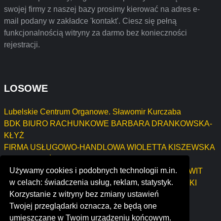
swojej firmy z naszej bazy prosimy kierować na adres e-
mail podany w zakładce 'kontakt'. Ciesz się pełną
funkcjonalnością witryny za darmo bez konieczności
rejestracji.
LOSOWE
Lubelskie Centrum Organowe. Sławomir Kurczaba
BDK BIURO RACHUNKOWE BARBARA DRANKOWSKA-
KŁYŻ
FIRMA USŁUGOWO-HANDLOWA WIOLETTA KISZEWSKA
MICHAŁ ROŻKO SUCCESSFUL HUMAN BEING
Używamy cookies i podobnych technologii m.in.
FABRYKA POWIETRZA - FABRICA DE AER ZIEMOWIT
w celach: świadczenia usług, reklam, statystyk.
DULIŃSKI WSPÓLNIK SPÓŁKI CYWILNEJ DULIŃSKI
Korzystanie z witryny bez zmiany ustawień
ZIEMOWIT
Twojej przeglądarki oznacza, że będą one
plus assurances
umieszczane w Twoim urządzeniu końcowym.