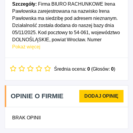
Szczegóły:
Firma BIURO RACHUNKOWE Irena
Pawłowska zarejestrowana na nazwisko Irena
Pawłowska ma siedzibę pod adresem nieznanym.
Działalność została dodana do naszej bazy dnia
05/11/2025. Kod pocztowy to 54-061, województwo
DOLNOŚLĄSKIE, powiat Wrocław. Numer
Identyfikacji Podatkowej NIP to 8943272087, a
Pokaż więcej
numer identyfikacyjny REGON dla firmy BIURO
RACHUNKOWE Irena Pawłowska to 543115458.
Data rozpoczęcia działalności gospodarczej
Średnia ocena:
0
(Głosów:
0
)
przypada na dzień 02/11/2025. Wybrane kody PKD
to: 6920A - Działalność rachunkowo-księgowa.
OPINIE O FIRMIE
BRAK OPINII