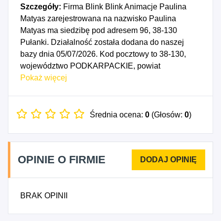
Szczegóły:
Firma Blink Blink Animacje Paulina
Matyas zarejestrowana na nazwisko Paulina
Matyas ma siedzibę pod adresem 96, 38-130
Pułanki. Działalność została dodana do naszej
bazy dnia 05/07/2026. Kod pocztowy to 38-130,
województwo PODKARPACKIE, powiat
strzyżowski. Numer Identyfikacji Podatkowej NIP to
Pokaż więcej
8722351813, a numer identyfikacyjny REGON dla
firmy Blink Blink Animacje Paulina Matyas to
545148752. Data rozpoczęcia działalności
Średnia ocena:
0
(Głosów:
0
)
gospodarczej przypada na dzień 02/07/2026.
Wybrane kody PKD to: 9329B - Pozostała
działalność rozrywkowa i rekreacyjna, gdzie indziej
OPINIE O FIRMIE
niesklasyfikowana.
BRAK OPINII