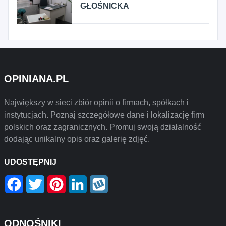
GŁOŚNICKA
OPINIANA.PL
Największy w sieci zbiór opinii o firmach, spółkach i
instytucjach. Poznaj szczegółowe dane i lokalizację firm
polskich oraz zagranicznych. Promuj swoją działalność
dodając unikalny opis oraz galerię zdjęć.
UDOSTĘPNIJ
Facebook
Twitter
Pinterest
LinkedIn
Wykop
ODNOŚNIKI