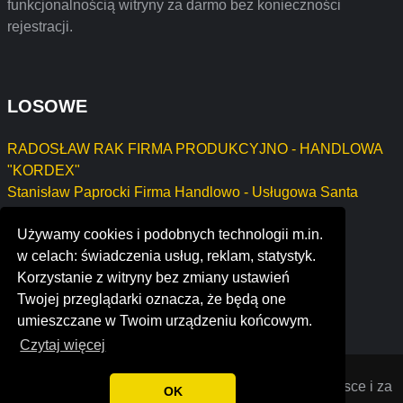
funkcjonalnością witryny za darmo bez konieczności
rejestracji.
LOSOWE
RADOSŁAW RAK FIRMA PRODUKCYJNO - HANDLOWA
"KORDEX"
Stanisław Paprocki Firma Handlowo - Usługowa Santa
Barbara II
Używamy cookies i podobnych technologii m.in.
telenorba s.p.a.
w celach: świadczenia usług, reklam, statystyk.
fast sign system - india
Korzystanie z witryny bez zmiany ustawień
hi-tech auto body, inc.
Twojej przeglądarki oznacza, że będą one
staffaway
umieszczane w Twoim urządzeniu końcowym.
Czytaj więcej
Opiniana
© 2022 Opinie o firmach założonych w Polsce i za
OK