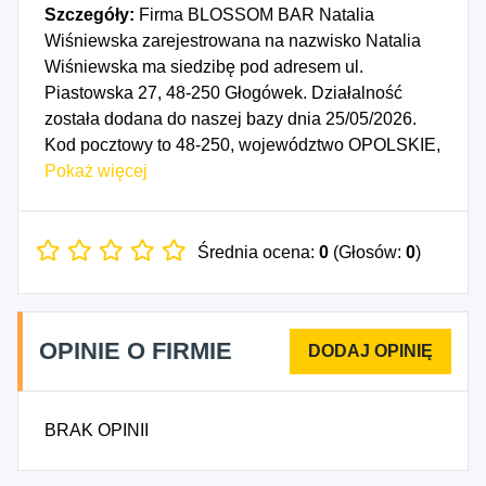
Szczegóły:
Firma BLOSSOM BAR Natalia
Wiśniewska zarejestrowana na nazwisko Natalia
Wiśniewska ma siedzibę pod adresem ul.
Piastowska 27, 48-250 Głogówek. Działalność
została dodana do naszej bazy dnia 25/05/2026.
Kod pocztowy to 48-250, województwo OPOLSKIE,
powiat prudnicki. Data rozpoczęcia działalności
Pokaż więcej
gospodarczej przypada na dzień 22/05/2026.
Wybrane kody PKD to: 4724Z - Sprzedaż
detaliczna pieczywa, ciast, wyrobów ciastkarskich i
Średnia ocena:
0
(Głosów:
0
)
cukierniczych prowadzona w wyspecjalizowanych
sklepach, 4725Z - Sprzedaż detaliczna napojów
alkoholowych i bezalkoholowych prowadzona w
OPINIE O FIRMIE
wyspecjalizowanych sklepach, 4764Z - Sprzedaż
detaliczna sprzętu sportowego prowadzona w
wyspecjalizowanych sklepach, 5630Z -
BRAK OPINII
Przygotowywanie i podawanie napojów, 5612Z -
Ruchome placówki gastronomiczne.