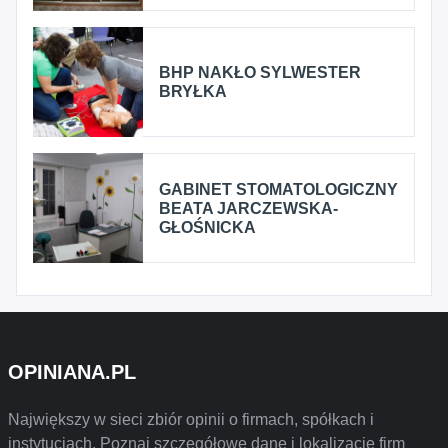
BHP NAKŁO SYLWESTER
BRYŁKA
GABINET STOMATOLOGICZNY
BEATA JARCZEWSKA-
GŁOŚNICKA
OPINIANA.PL
Największy w sieci zbiór opinii o firmach, spółkach i
instytucjach. Poznaj szczegółowe dane i lokalizację firm