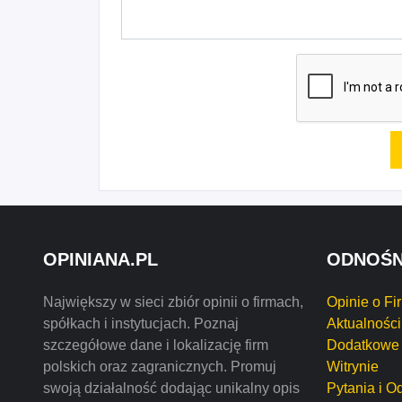
OPINIANA.PL
ODNOŚN
Największy w sieci zbiór opinii o firmach,
Opinie o Fi
spółkach i instytucjach. Poznaj
Aktualności
szczegółowe dane i lokalizację firm
Dodatkowe 
polskich oraz zagranicznych. Promuj
Witrynie
swoją działalność dodając unikalny opis
Pytania i O