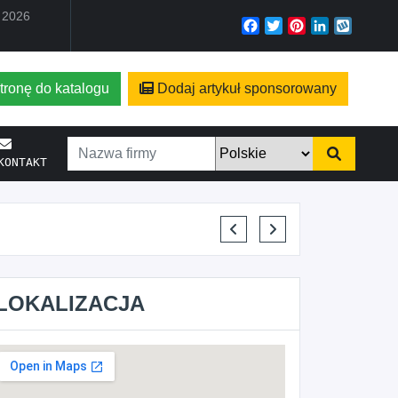
a 2026
Facebook
Twitter
Pinterest
LinkedIn
Wyko
tronę do katalogu
Dodaj artykuł sponsorowany
KONTAKT
KRYSTIAN PISULA
LOKALIZACJA