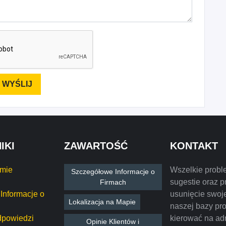
IKI
ZAWARTOŚĆ
KONTAKT
rmie
Wszelkie probl
Szczegółowe Informacje o
sugestie oraz p
Firmach
Informacje o
usunięcie swoje
Lokalizacja na Mapie
naszej bazy pr
dpowiedzi
kierować na ad
Opinie Klientów i