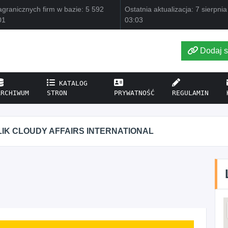
granicznych firm w bazie: 5 592
Ostatnia aktualizacja: 7 sierpni
01
03:03
Dodaj s
KATALOG
ARCHIWUM
STRON
PRYWATNOŚĆ
REGULAMIN
IK CLOUDY AFFAIRS INTERNATIONAL