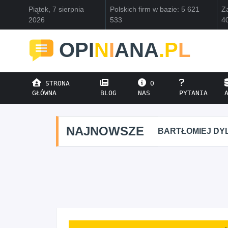
Piątek, 7 sierpnia
Polskich firm w bazie: 5 621
Za
2026
533
4
OPI
N
I
ANA
.P
L
STRONA
O
GŁÓWNA
BLOG
NAS
PYTANIA
NAJNOWSZE
BARTŁOMIEJ DYL