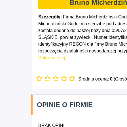
Bruno Micherdziń
Szczegóły:
Firma Bruno Micherdziński-God
Micherdziński-Godel ma siedzibę pod adrese
została dodana do naszej bazy dnia 05/07/
ŚLĄSKIE, powiat żywiecki. Numer Identyfik
identyfikacyjny REGON dla firmy Bruno Mic
rozpoczęcia działalności gospodarczej prz
8623Z - Praktyka lekarska dentystyczna.
Pokaż więcej
Średnia ocena:
0
(Głos
OPINIE O FIRMIE
BRAK OPINII