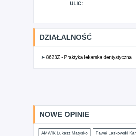
ULIC:
DZIAŁALNOŚĆ
➤
8623Z - Praktyka lekarska dentystyczna
NOWE OPINIE
AMWIK Łukasz Matysko
Paweł Laskowski Kan