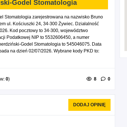
ski-Godel Stomatologia
el Stomatologia zarejestrowana na nazwisko Bruno
m ul. Kościuszki 24, 34-300 Żywiec. Działalność
2026. Kod pocztowy to 34-300, województwo
acji Podatkowej NIP to 5532606450, a numer
herdziński-Godel Stomatologia to 545046075. Data
ypada na dzień 02/07/2026. Wybrane kody PKD to:
ów:
0
)
8
0