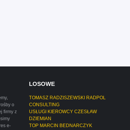
LOSOWE
emy,
TOMASZ RADZISZEWSKI RADPOL
rośby o
CONSULTING
j firmy z
USŁUGI KIEROWCY CZESŁAW
osimy
DZIEMIAN
res e-
TOP MARCIN BEDNARCZYK