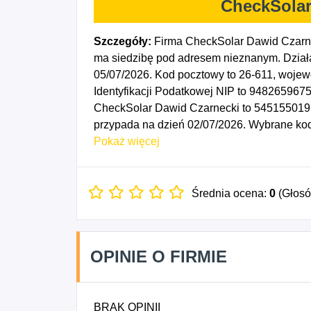
CheckSolar
Szczegóły:
Firma CheckSolar Dawid Czarne
ma siedzibę pod adresem nieznanym. Działa
05/07/2026. Kod pocztowy to 26-611, wo
Identyfikacji Podatkowej NIP to 9482659675
CheckSolar Dawid Czarnecki to 545155019. 
przypada na dzień 02/07/2026. Wybrane ko
elektrycznych.
Pokaż więcej
Średnia ocena:
0
(Głos
OPINIE O FIRMIE
BRAK OPINII