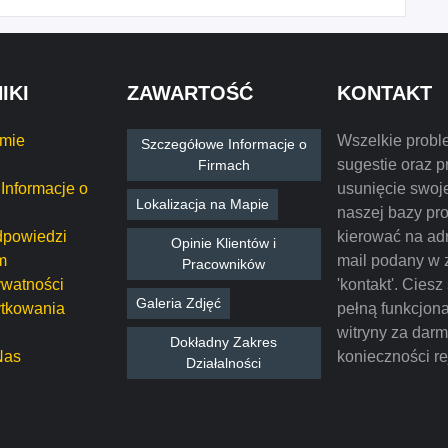
IKI
ZAWARTOŚĆ
KONTAKT
rmie
Wszelkie probl
Szczegółowe Informacje o
sugestie oraz p
Firmach
Informacje o
usunięcie swoje
Lokalizacja na Mapie
naszej bazy pr
dpowiedzi
kierować na ad
Opinie Klientów i
m
mail podany w 
Pracowników
ywatności
'kontakt'. Ciesz
Galeria Zdjęć
tkowania
pełną funkcjon
witryny za dar
Dokładny Zakres
Nas
konieczności rej
Działalności