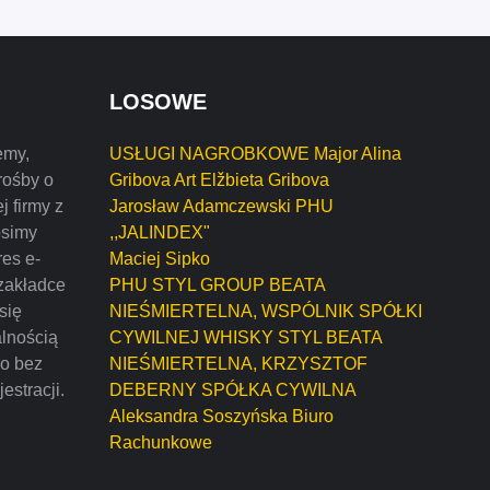
LOSOWE
emy,
USŁUGI NAGROBKOWE Major Alina
rośby o
Gribova Art Elžbieta Gribova
j firmy z
Jarosław Adamczewski PHU
osimy
,,JALINDEX"
res e-
Maciej Sipko
zakładce
PHU STYL GROUP BEATA
 się
NIEŚMIERTELNA, WSPÓLNIK SPÓŁKI
alnością
CYWILNEJ WHISKY STYL BEATA
mo bez
NIEŚMIERTELNA, KRZYSZTOF
estracji.
DEBERNY SPÓŁKA CYWILNA
Aleksandra Soszyńska Biuro
Rachunkowe