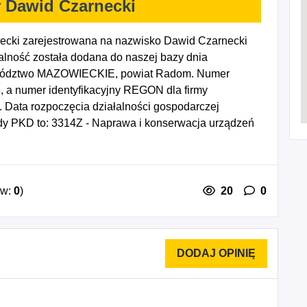
 Dawid Czarnecki
cki zarejestrowana na nazwisko Dawid Czarnecki
lność została dodana do naszej bazy dnia
jewództwo MAZOWIECKIE, powiat Radom. Numer
, a numer identyfikacyjny REGON dla firmy
Data rozpoczęcia działalności gospodarczej
dy PKD to: 3314Z - Naprawa i konserwacja urządzeń
ów:
0
)
20
0