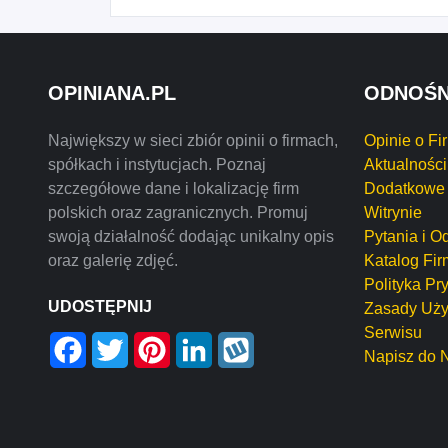
OPINIANA.PL
ODNOŚN
Największy w sieci zbiór opinii o firmach,
Opinie o Fi
spółkach i instytucjach. Poznaj
Aktualności
szczegółowe dane i lokalizację firm
Dodatkowe 
polskich oraz zagranicznych. Promuj
Witrynie
swoją działalność dodając unikalny opis
Pytania i O
oraz galerię zdjęć.
Katalog Fir
Polityka Pr
UDOSTĘPNIJ
Zasady Uży
Serwisu
Facebook
Twitter
Pinterest
LinkedIn
Wykop
Napisz do 