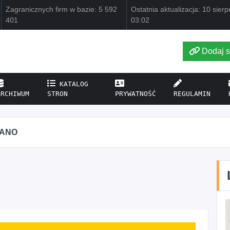
Zagranicznych firm w bazie: 5 592
Ostatnia aktualizacja: 10 sier
401
03:02
Dodaj s
KATALOG
ARCHIWUM
STRON
PRYWATNOŚĆ
REGULAMIN
ZANO