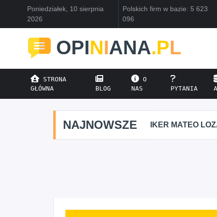
Poniedziałek, 10 sierpnia
Polskich firm w bazie: 5 623
2026
096
OPI
N
I
ANA
.P
L
STRONA
O
GŁÓWNA
BLOG
NAS
PYTANIA
NAJNOWSZE
IKER MATEO LO