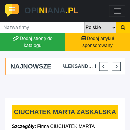
OPI
N
I
ANA
.P
L
Dodaj stronę do
Dodaj artykuł
katalogu
sponsorowany
NAJNOWSZE
AGSON AGNIESZKA SUCHWAŁKO
ALEKSANDAR MITREV
PRZEM-KO PRZEMYSŁAW KOWALSKI
BAJTEL KAM
CIUCHATEK MARTA ZASKALSKA
Szczegóły:
Firma CIUCHATEK MARTA