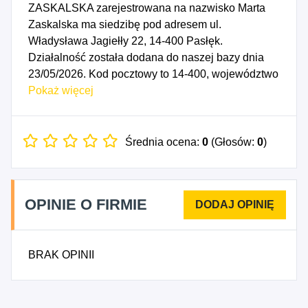
ZASKALSKA zarejestrowana na nazwisko Marta
Zaskalska ma siedzibę pod adresem ul.
Władysława Jagiełły 22, 14-400 Pasłęk.
Działalność została dodana do naszej bazy dnia
23/05/2026. Kod pocztowy to 14-400, województwo
WARMIŃSKO-MAZURSKIE, powiat elbląski.
Pokaż więcej
Numer Identyfikacji Podatkowej NIP to
5782682021, a numer identyfikacyjny REGON dla
firmy CIUCHATEK MARTA ZASKALSKA to
Średnia ocena:
0
(Głosów:
0
)
280272721. Data rozpoczęcia działalności
gospodarczej przypada na dzień 20/05/2026.
Wybrane kody PKD to: 4771Z - Sprzedaż
OPINIE O FIRMIE
detaliczna odzieży prowadzona w
wyspecjalizowanych sklepach, 4772Z - Sprzedaż
detaliczna obuwia i wyrobów skórzanych
BRAK OPINII
prowadzona w wyspecjalizowanych sklepach,
4778Z - Sprzedaż detaliczna pozostałych nowych
wyrobów prowadzona w wyspecjalizowanych
sklepach, 4779C - Sprzedaż detaliczna