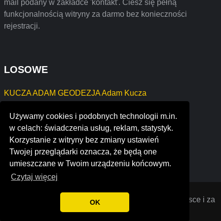
mail podany w zakładce 'kontakt'. Ciesz się pełną
funkcjonalnością witryny za darmo bez konieczności
rejestracji.
LOSOWE
KUCZA ADAM GEODEZJA Adam Kucza
Piotr Wolf Oskard
Używamy cookies i podobnych technologii m.in.
DAV- BUD Dawid Jasielczuk
w celach: świadczenia usług, reklam, statystyk.
Paweł Susłowski
Korzystanie z witryny bez zmiany ustawień
plant hope adjusters ltd.
Twojej przeglądarki oznacza, że będą one
habitat academy
umieszczane w Twoim urządzeniu końcowym.
Czytaj więcej
Opiniana
© 2022 Opinie o firmach założonych w Polsce i za
OK
granicą. Wszystkie prawa zastrzeżone.